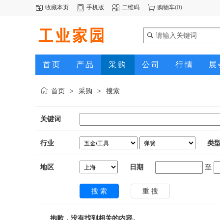
收藏本页
手机版
二维码
购物车
(
0
)
首页
产品
采购
公司
行情
展
首页
采购
搜索
>
>
关键词
行业
类
地区
日期
至
抱歉，没有找到相关的内容。