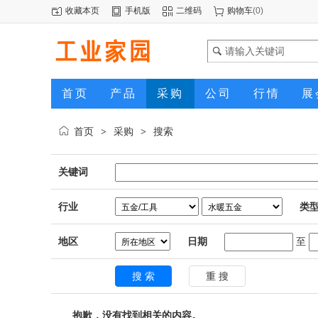
收藏本页
手机版
二维码
购物车
(
0
)
首页
产品
采购
公司
行情
展
首页
采购
搜索
>
>
关键词
行业
类
地区
日期
至
抱歉，没有找到相关的内容。