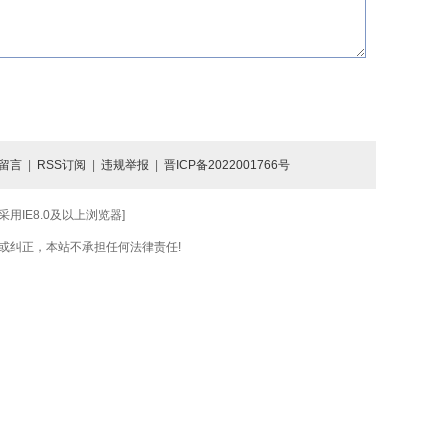
留言
|
RSS订阅
|
违规举报
|
晋ICP备2022001766号
IE8.0及以上浏览器]
或纠正，本站不承担任何法律责任!