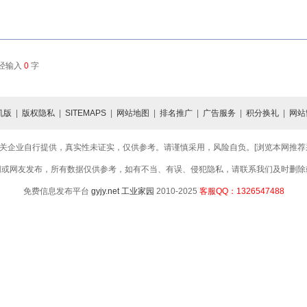
已经输入
0
字
机版
|
版权隐私
|
SITEMAPS
|
网站地图
|
排名推广
|
广告服务
|
积分换礼
|
网站
关企业自行提供，真实性未证实，仅供参考。请谨慎采用，风险自负。[浏览本网推荐采用
网或网友发布，所有数据仅供参考，如有不当、有误、侵犯隐私，请联系我们及时删除
免费信息发布平台
gyjy.net
工业家园
2010-2025
客服QQ：1326547488