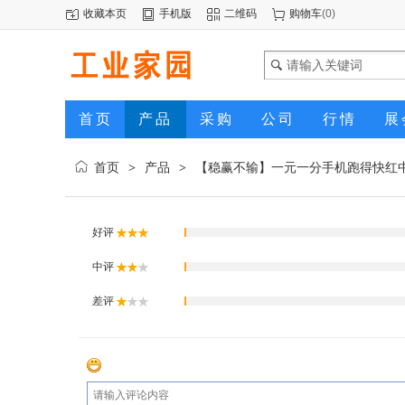
收藏本页
手机版
二维码
购物车
(
0
)
首页
产品
采购
公司
行情
展
首页
产品
【稳赢不输】一元一分手机跑得快红
>
>
好评
中评
差评