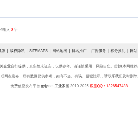
已经输入
0
字
机版
|
版权隐私
|
SITEMAPS
|
网站地图
|
排名推广
|
广告服务
|
积分换礼
|
网站
关企业自行提供，真实性未证实，仅供参考。请谨慎采用，风险自负。[浏览本网推荐采用
网或网友发布，所有数据仅供参考，如有不当、有误、侵犯隐私，请联系我们及时删除
免费信息发布平台
gyjy.net
工业家园
2010-2025
客服QQ：1326547488