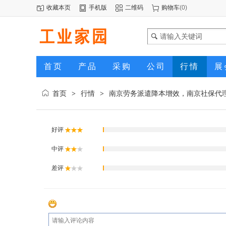
收藏本页
手机版
二维码
购物车
(
0
)
首页
产品
采购
公司
行情
展
首页
行情
南京劳务派遣降本增效，南京社保代
>
>
好评
中评
差评