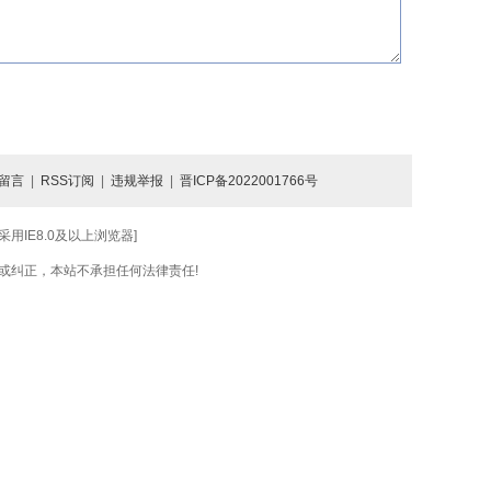
留言
|
RSS订阅
|
违规举报
|
晋ICP备2022001766号
IE8.0及以上浏览器]
或纠正，本站不承担任何法律责任!