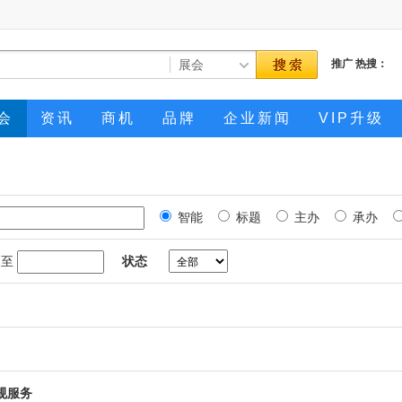
推广
热搜：
会
资讯
商机
品牌
企业新闻
VIP升级
智能
标题
主办
承办
至
状态
规服务