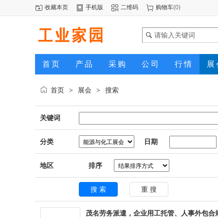
收藏本页
手机版
二维码
购物车
(
0
)
首页
产品
采购
公司
行情
展
首页
展会
搜索
>
>
关键词
分类
日期
地区
排序
茂名劳务派遣，企业用工托管、人事外包合