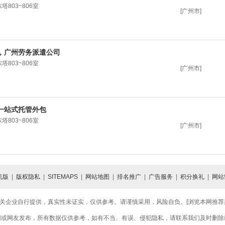
803~806室
[广州市]
，广州劳务派遣公司
803~806室
[广州市]
一站式托管外包
803~806室
[广州市]
机版
|
版权隐私
|
SITEMAPS
|
网站地图
|
排名推广
|
广告服务
|
积分换礼
|
网站
关企业自行提供，真实性未证实，仅供参考。请谨慎采用，风险自负。[浏览本网推荐采用
网或网友发布，所有数据仅供参考，如有不当、有误、侵犯隐私，请联系我们及时删除