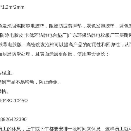
m*1.2m*2mm
灰色发泡阻燃防静电胶垫，阻燃防疲劳脚垫，灰色发泡胶垫，蓝色3
保防静电胶皮|卡优环防静电台垫厂|广东环保防静电胶板厂三层耐
橡胶导电胶版，高密度发泡棉可以提高产品的耐用性和回弹性，从
面耐磨防滑处理，且表面涂层更耐磨，使用寿命更长；
劳程度。
起到产品不易移动，防止绊倒。
服帖。
^3Ω-10^5Ω
926422390
员工的休息，上午或下午都要安排一段时间来休息，这样员工就