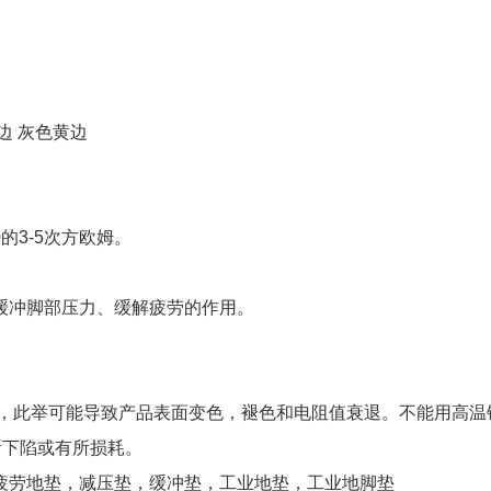
边 灰色黄边
的3-5次方欧姆。
。
缓冲脚部压力、缓解疲劳的作用。
剂，此举可能导致产品表面变色，褪色和电阻值衰退。不能用高温
有所下陷或有所损耗。
疲劳地垫，减压垫，缓冲垫，工业地垫，工业地脚垫