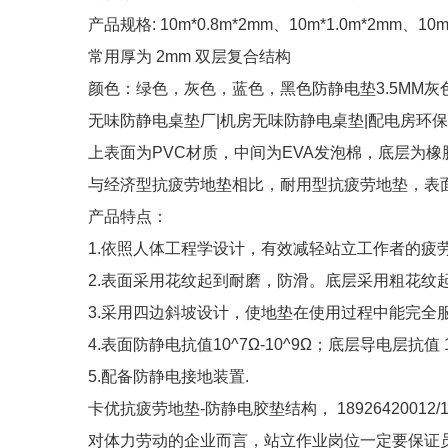
产品规格: 10m*0.8m*2mm、10m*1.0m*2mm、10
常用厚为 2mm 双层复合结构
颜色：绿色，灰色，蓝色，黑色防静电垫3.5MM
无味防静电桌垫厂|机房无味防静电桌垫|配电房环
上表面为PVC材质，中间为EVA发泡棉，底层为
与经济型抗疲劳地垫相比，耐用型抗疲劳地垫，表
产品特点：
1.依照人体工程学设计，有效减轻站立工作者的疲
2.表面采用花纹起到耐磨，防滑。底层采用粗花纹
3.采用四边斜坡设计，使地垫在使用过程中能完全
4.表面防静电抗值10^7Ω-10^9Ω；底层导电层抗值 10
5.配备防静电接地装置.
卡优抗疲劳地垫-防静电胶垫结构， 18926420012/18
对体力劳动的企业而言，站立作业岗位一定要保证