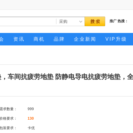
推广
热搜：
会
资讯
商机
品牌
企业新闻
VIP升级
，车间抗疲劳地垫 防静电导电抗疲劳地垫，
需求数量：
999
价格要求：
130
包装要求：
卡优