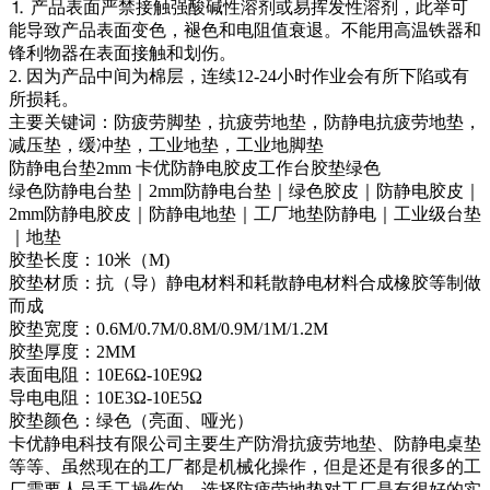
⒈ 产品表面严禁接触强酸碱性溶剂或易挥发性溶剂，此举可
能导致产品表面变色，褪色和电阻值衰退。不能用高温铁器和
锋利物器在表面接触和划伤。
2. 因为产品中间为棉层，连续12-24小时作业会有所下陷或有
所损耗。
主要关键词：防疲劳脚垫，抗疲劳地垫，防静电抗疲劳地垫，
减压垫，缓冲垫，工业地垫，工业地脚垫
防静电台垫2mm 卡优防静电胶皮工作台胶垫绿色
绿色防静电台垫｜2mm防静电台垫｜绿色胶皮｜防静电胶皮｜
2mm防静电胶皮｜防静电地垫｜工厂地垫防静电｜工业级台垫
｜地垫
胶垫长度：10米（M)
胶垫材质：抗（导）静电材料和耗散静电材料合成橡胶等制做
而成
胶垫宽度：0.6M/0.7M/0.8M/0.9M/1M/1.2M
胶垫厚度：2MM
表面电阻：10E6Ω-10E9Ω
导电电阻：10E3Ω-10E5Ω
胶垫颜色：绿色（亮面、哑光）
卡优静电科技有限公司主要生产防滑抗疲劳地垫、防静电桌垫
等等、虽然现在的工厂都是机械化操作，但是还是有很多的工
厂需要人员手工操作的，选择防疲劳地垫对工厂是有很好的实