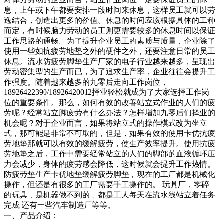
息，上午或下午都要安排一段时间来休息，这样员工就可以劳
逸结合，创造出更多的价值。休息的时间应该根据具体的工种
而定，有时候脑力劳动的员工则更需要较多的休息时间以保证
工作思路的通畅。为了提升企业员工的素质与质量，企业除了
使用一些如抗疲劳地垫之外的硬件之外，还要注意日常的员工
休息。流水防疲劳脚垫生产厂家的电子行业越来越多，呈现出
劳动密集型的生产而已，为了追求生产率，企业往往会提升工
作强度。随着越来越多的九零后走向工作岗位，
18926422390/18926420012择业轻松就成为了大家选择工作岗
位的重要条件。那么，如何有效的改善站立式作业的人们的疲
劳呢？经常站立脚疲劳有什么办法？怎样增加九零后们择业的
机会呢？对于企业而言，如果将站立式的操作模式改为坐立
式，那可能是非常不可取的，但是，如果有效的使用卡优抗疲
劳地垫那就可以有效的缓解疲劳，使生产效率提升。使用抗疲
劳地垫之后，工作中需要经常站立的人们的脚部的血液循环压
力会减少，身体的疲劳感会降低，这时候就会提升工作热情。
防疲劳垫生产卡优地垫缓解疲劳脚垫，现在的工厂都是机械化
操作，但还是有很多的工厂需要手工操作的。 玩具厂，零碎
的玩具，是机器做不到的，都是工人每天在流水线站立着任务
完成 还有一些汽车制造厂等等。
一、产品介绍：