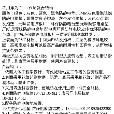
常用厚为 2mm 双层复合结构
颜色：绿色，灰色，蓝色，黑色防静电垫3.5MM灰色发泡阻燃
防静电胶垫，阻燃防疲劳脚垫，灰色发泡胶垫，蓝色3.5阻燃
发泡垫，无味发泡胶板厂，环保防静电台垫|无味防静电桌垫
厂|机房无味防静电桌垫|配电房环保防静电胶皮|卡优环防静电
台垫厂|广东环保防静电胶板厂三层耐用型地垫材质：
上表面为PVC材质，中间为EVA发泡棉，底层为橡胶导电胶
版，高密度发泡棉可以提高产品的耐用性和回弹性，从而增强
抗疲劳效果；
与经济型抗疲劳地垫相比，耐用型抗疲劳地垫，表面耐磨防滑
处理，且表面涂层更耐磨，使用寿命更长；
产品特点：
1.依照人体工程学设计，有效减轻站立工作者的疲劳程度。
2.表面采用花纹起到耐磨，防滑。底层采用粗花纹起到产品不
易移动，防止绊倒。
3.采用四边斜坡设计，使地垫在使用过程中能完全服帖。
4.表面防静电抗值10^7Ω-10^9Ω；底层导电层抗值
10^3Ω-10^5Ω
5.配备防静电接地装置.
卡优抗疲劳地垫-防静电胶垫结构， 18926420012/18926422390
对体力劳动的企业而言，站立作业岗位一定要保证员工的休