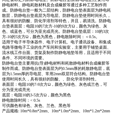
静电材料、静电耗散材料及合成橡胶等通过多种工艺制作而
成。防静电台垫一般为二层结构，防静电台垫表面层为静电耗
散层，防静电台垫底层为导电层。防静电台垫使用时间长久，
具有很好的防酸、防化学溶剂等特色，并且，易清洗。防静电
台垫表面层：电阻10的7次方-10的9次方Ω，颜色为绿色、灰
色、或蓝色，可分为亚光或亮光。防静电台垫底层：10的3次
方-10的5次方Ω，颜色为黑色，静电散除时间：＜0.5s。
适用于电子半导体器件、电子计算机、电子通讯设备、和集成
电路等微电子工业的生产车间和实验室，主要用于铺垫桌面、
流水线工作台面、货架及制作防静电地垫等用，且适用于不同
条件、不同环境的需要。
防静电台垫主要用抗(导)静电材料和耗散静电材料合成橡胶等
制作而成。防静电台垫表面层为约0.5mm厚的耗散静电层，底
层为1.5mm厚的导电层、常用2mm双层符合结构。防静电台垫
使用时间长久，具有很好的防酸、、防化学溶剂特性。
表面层：电阻10的7-9次方Ω，颜色为绿色、灰色或兰色，可
分为亚光或亮光
底层：电阻10的3-5次方Ω，颜色为黑色
静电散除时间：< 0.5s
可供颜色有绿色、灰色、兰色、黑色等
产品规格: 10m*0.8m*2mm、10m*1.0m*2mm、10m*1.2m*2mm