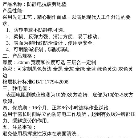
产品名称：防静电抗疲劳地垫
产品性能:
采用先进工艺，精心制作而成，以满足现代人工作舒适的要
求。
1、防静电或不防静电可选。
2、柔韧、反弹力强、清洁方便、易于移动。
3、表面为柳叶纹防滑设计，使用更安全。
4、可耐酸碱溶剂，弱酸弱碱。
二、产品规格：
厚度：20mm 宽度和长度可选 三层合一定制
色彩：可定制黑色黄边 全黑 全灰 全绿 全蓝 绿色黄边 灰色黄
边
棉层执行标准GB/T 17794-2008
三、静电值：
表面电阻测试仪检测为10的9次方欧姆。底部为10的3-5次方
欧姆。
四、保质期：16个月。正常8个小时连续作业踩踏。
适用于需长时间站立的防静电工作场所，起到有效缓冲脚部压
力、缓解疲劳的作用。
五、注意事项：
避免使用易挥发性液体在表面清洗，