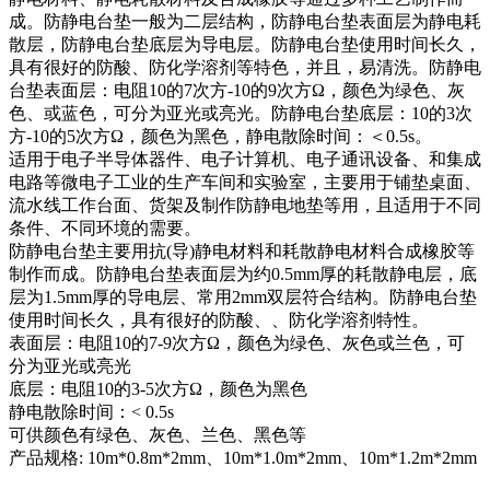
成。防静电台垫一般为二层结构，防静电台垫表面层为静电耗
散层，防静电台垫底层为导电层。防静电台垫使用时间长久，
具有很好的防酸、防化学溶剂等特色，并且，易清洗。防静电
台垫表面层：电阻10的7次方-10的9次方Ω，颜色为绿色、灰
色、或蓝色，可分为亚光或亮光。防静电台垫底层：10的3次
方-10的5次方Ω，颜色为黑色，静电散除时间：＜0.5s。
适用于电子半导体器件、电子计算机、电子通讯设备、和集成
电路等微电子工业的生产车间和实验室，主要用于铺垫桌面、
流水线工作台面、货架及制作防静电地垫等用，且适用于不同
条件、不同环境的需要。
防静电台垫主要用抗(导)静电材料和耗散静电材料合成橡胶等
制作而成。防静电台垫表面层为约0.5mm厚的耗散静电层，底
层为1.5mm厚的导电层、常用2mm双层符合结构。防静电台垫
使用时间长久，具有很好的防酸、、防化学溶剂特性。
表面层：电阻10的7-9次方Ω，颜色为绿色、灰色或兰色，可
分为亚光或亮光
底层：电阻10的3-5次方Ω，颜色为黑色
静电散除时间：< 0.5s
可供颜色有绿色、灰色、兰色、黑色等
产品规格: 10m*0.8m*2mm、10m*1.0m*2mm、10m*1.2m*2mm