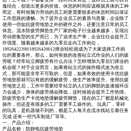
逸结合，创造出更多的价值。休息的时间应该根据具体的工种
而定，有时候脑力劳动的员工则更需要较多的休息时间以保证
工作思路的通畅。为了提升企业员工的素质与质量，企业除了
使用一些如抗疲劳地垫之外的硬件之外，还要注意日常的员工
休息。流水防疲劳脚垫生产厂家的电子行业越来越多，呈现出
劳动密集型的生产而已，为了追求生产率，企业往往会提升工
作强度。随着越来越多的九零后走向工作岗位，
18926422390/18926420012择业轻松就成为了大家选择工作岗
位的重要条件。那么，如何有效的改善站立式作业的人们的疲
劳呢？经常站立脚疲劳有什么办法？怎样增加九零后们择业的
机会呢？对于企业而言，如果将站立式的操作模式改为坐立
式，那可能是非常不可取的，但是，如果有效的使用卡优抗疲
劳地垫那就可以有效的缓解疲劳，使生产效率提升。使用抗疲
劳地垫之后，工作中需要经常站立的人们的脚部的血液循环压
力会减少，身体的疲劳感会降低，这时候就会提升工作热情。
防疲劳垫生产卡优地垫缓解疲劳脚垫，现在的工厂都是机械化
操作，但还是有很多的工厂需要手工操作的。 玩具厂，零碎
的玩具，是机器做不到的，都是工人每天在流水线站立着任务
完成 还有一些汽车制造厂等等。
一、产品介绍：
产品名称：防静电抗疲劳地垫