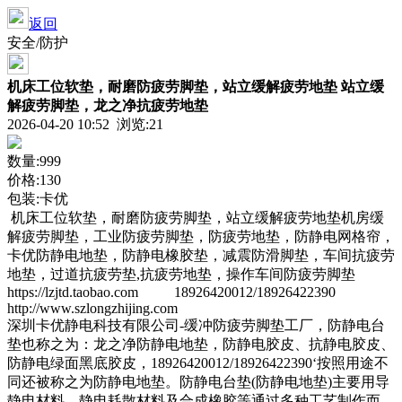
返回
安全/防护
机床工位软垫，耐磨防疲劳脚垫，站立缓解疲劳地垫 站立缓
解疲劳脚垫，龙之净抗疲劳地垫
2026-04-20 10:52 浏览:
21
数量:999
价格:130
包装:卡优
机床工位软垫，耐磨防疲劳脚垫，站立缓解疲劳地垫机房缓
解疲劳脚垫，工业防疲劳脚垫，防疲劳地垫，防静电网格帘，
卡优防静电地垫，防静电橡胶垫，减震防滑脚垫，车间抗疲劳
地垫，过道抗疲劳垫,抗疲劳地垫，操作车间防疲劳脚垫
https://lzjtd.taobao.com 18926420012/18926422390
http://www.szlongzhijing.com
深圳卡优静电科技有限公司-缓冲防疲劳脚垫工厂，防静电台
垫也称之为：龙之净防静电地垫，防静电胶皮、抗静电胶皮、
防静电绿面黑底胶皮，18926420012/18926422390‘按照用途不
同还被称之为防静电地垫。防静电台垫(防静电地垫)主要用导
静电材料、静电耗散材料及合成橡胶等通过多种工艺制作而