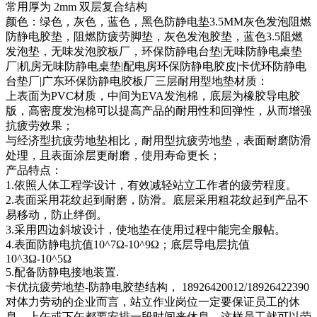
常用厚为 2mm 双层复合结构
颜色：绿色，灰色，蓝色，黑色防静电垫3.5MM灰色发泡阻燃
防静电胶垫，阻燃防疲劳脚垫，灰色发泡胶垫，蓝色3.5阻燃
发泡垫，无味发泡胶板厂，环保防静电台垫|无味防静电桌垫
厂|机房无味防静电桌垫|配电房环保防静电胶皮|卡优环防静电
台垫厂|广东环保防静电胶板厂三层耐用型地垫材质：
上表面为PVC材质，中间为EVA发泡棉，底层为橡胶导电胶
版，高密度发泡棉可以提高产品的耐用性和回弹性，从而增强
抗疲劳效果；
与经济型抗疲劳地垫相比，耐用型抗疲劳地垫，表面耐磨防滑
处理，且表面涂层更耐磨，使用寿命更长；
产品特点：
1.依照人体工程学设计，有效减轻站立工作者的疲劳程度。
2.表面采用花纹起到耐磨，防滑。底层采用粗花纹起到产品不
易移动，防止绊倒。
3.采用四边斜坡设计，使地垫在使用过程中能完全服帖。
4.表面防静电抗值10^7Ω-10^9Ω；底层导电层抗值
10^3Ω-10^5Ω
5.配备防静电接地装置.
卡优抗疲劳地垫-防静电胶垫结构， 18926420012/18926422390
对体力劳动的企业而言，站立作业岗位一定要保证员工的休
息，上午或下午都要安排一段时间来休息，这样员工就可以劳