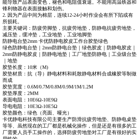
能导致产品表面变色，褪色和电阻值衰退。不能用高温铁器和
锋利物器在表面接触和划伤。
2. 因为产品中间为棉层，连续12-24小时作业会有所下陷或有
所损耗。
主要关键词：防疲劳脚垫，抗疲劳地垫，防静电抗疲劳地垫，
减压垫，缓冲垫，工业地垫，工业地脚垫
防静电台垫2mm 卡优防静电胶皮工作台胶垫绿色
绿色防静电台垫｜2mm防静电台垫｜绿色胶皮｜防静电胶皮｜
2mm防静电胶皮｜防静电地垫｜工厂地垫防静电｜工业级台垫
｜地垫
胶垫长度：10米（M)
胶垫材质：抗（导）静电材料和耗散静电材料合成橡胶等制做
而成
胶垫宽度：0.6M/0.7M/0.8M/0.9M/1M/1.2M
胶垫厚度：2MM
表面电阻：10E6Ω-10E9Ω
导电电阻：10E3Ω-10E5Ω
胶垫颜色：绿色（亮面、哑光）
卡优静电科技有限公司主要生产防滑抗疲劳地垫、防静电桌垫
等等、虽然现在的工厂都是机械化操作，但是还是有很多的工
厂需要人员手工操作的，选择防疲劳地垫对工厂是有很好的实
用性的