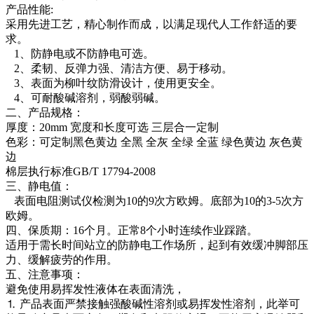
产品性能:
采用先进工艺，精心制作而成，以满足现代人工作舒适的要
求。
1、防静电或不防静电可选。
2、柔韧、反弹力强、清洁方便、易于移动。
3、表面为柳叶纹防滑设计，使用更安全。
4、可耐酸碱溶剂，弱酸弱碱。
二、产品规格：
厚度：20mm 宽度和长度可选 三层合一定制
色彩：可定制黑色黄边 全黑 全灰 全绿 全蓝 绿色黄边 灰色黄
边
棉层执行标准GB/T 17794-2008
三、静电值：
表面电阻测试仪检测为10的9次方欧姆。底部为10的3-5次方
欧姆。
四、保质期：16个月。正常8个小时连续作业踩踏。
适用于需长时间站立的防静电工作场所，起到有效缓冲脚部压
力、缓解疲劳的作用。
五、注意事项：
避免使用易挥发性液体在表面清洗，
⒈ 产品表面严禁接触强酸碱性溶剂或易挥发性溶剂，此举可