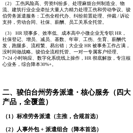
（2） 工伤风险高、劳资纠纷多、处理麻烦台州制造业、物
流、建筑行业企业牵扯大量人力精力处理工伤和劳动争议。骏
伯劳务派遣服务：工伤全程代办、纠纷前置处理、仲裁 / 诉讼
支持，劳动合同、社保、薪酬、员工关系全托管。
（3） HR 琐事多、效率低、成本高中小微企业无专职 HR，
社保登记、增员、减员、基数、年审、工伤、生育、薪酬代
发，跑腿多、流程繁、易出错；大企业 HR 被事务工作占满，
没时间做战略。骏伯全流程托管、一对一专属客户经理、
7×24 小时响应、数字化系统线上操作，HR 彻底解放，专注核
心业务，综合降本30%+。
二、骏伯台州劳务派遣・核心服务（四大
产品，全覆盖）
（1）标准劳务派遣（主推，合规首选）
（2）人事外包 + 派遣组合（降本首选）