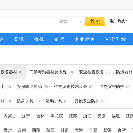
推广
热搜：
会
资讯
商机
品牌
企业新闻
VIP升级
防设备器材
门禁考勤器材及系统
安全检查设备
防爆器材
(0)
(0)
(1)
能卡
安保防卫用品
生物识别技术设备
自然灾害防护
(0)
(0)
(0)
(0)
器材
防身护具
运动护具
其他安全防护
(0)
(0)
(0)
(0)
内蒙古
辽宁
吉林
黑龙江
江苏
浙江
安徽
福建
江
贵州
云南
西藏
陕西
甘肃
青海
宁夏
新疆
台湾