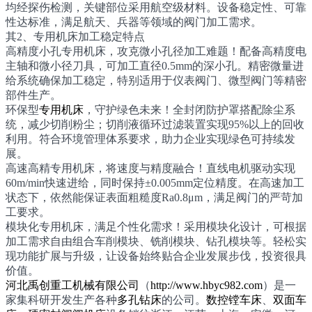
均经探伤检测，关键部位采用航空级材料。设备稳定性、可靠
性达标准，满足航天、兵器等领域的阀门加工需求。
其2、专用机床加工稳定特点
高精度小孔专用机床，攻克微小孔径加工难题！配备高精度电
主轴和微小径刀具，可加工直径0.5mm的深小孔。精密微量进
给系统确保加工稳定，特别适用于仪表阀门、微型阀门等精密
部件生产。
环保型
专用机床
，守护绿色未来！全封闭防护罩搭配除尘系
统，减少切削粉尘；切削液循环过滤装置实现95%以上的回收
利用。符合环境管理体系要求，助力企业实现绿色可持续发
展。
高速高精专用机床，将速度与精度融合！直线电机驱动实现
60m/min快速进给，同时保持±0.005mm定位精度。在高速加工
状态下，依然能保证表面粗糙度Ra0.8μm，满足阀门的严苛加
工要求。
模块化专用机床，满足个性化需求！采用模块化设计，可根据
加工需求自由组合车削模块、铣削模块、钻孔模块等。轻松实
现功能扩展与升级，让设备始终贴合企业发展步伐，投资很具
价值。
河北禹创重工机械有限公司
（
http://www.hbyc982.com
）是一
家集科研开发生产各种
多孔钻床
的公司。
数控镗车床
、
双面车