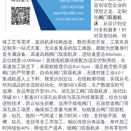
是创业型企业的
理想之选。定制
化
阀门双面机
床
，从设计到交
付全程服务！针
对异形结构、特
殊工艺等需求，提供机床结构改造、数控系统开发、工装夹具
定制等一站式方案。无论多复杂的加工难题，都能为您量身打
造专属设备。高速高精阀门双面机床，进给速度达40m/min，
定位精度±0.008mm！直线电机驱动搭配自适应控制系统，在
高速加工状态下，表面粗糙度仍达Ra1.6μm，满足航空航天级
阀门的严苛要求。自动化阀门双面机床，无缝对接工业4.0！
集成机器人上下料、视觉识别定位、在线检测功能，实现从毛
坯到成品的全流程自动化。对接MES系统，生产数据实时可
追溯，良品率提升至99.2%。深孔加工阀门双面机床，深径比
突破30:1！配备BTA深孔钻系统与高压内排屑装置，结合分级
进给技术，防止钻头折断。适用于核电阀门、石油管道阀门等
深孔加工场景，确保加工质量与效率。钻铣复合阀门双面机
床，钻孔、铣削一气呵成！换刀时间＜1秒，支持铣平面、铣
槽、钻孔、攻丝等全工序加工。相比传统分体设备，单件加工
时间缩短40%，降低生产成本。级阀门双面机床，所有零部件