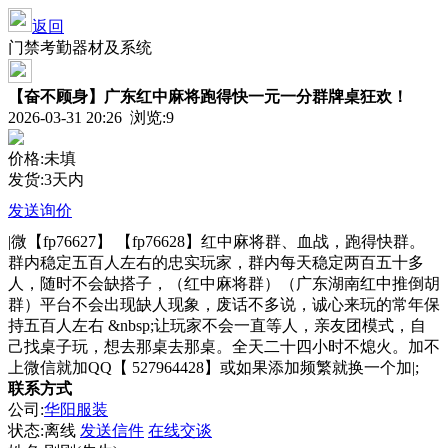
返回
门禁考勤器材及系统
【奋不顾身】广东红中麻将跑得快一元一分群牌桌狂欢！
2026-03-31 20:26 浏览:
9
价格:未填
发货:3天内
发送询价
|微【fp76627】 【fp76628】红中麻将群、血战，跑得快群。
群内稳定五百人左右的忠实玩家，群内每天稳定两百五十多
人，随时不会缺搭子，（红中麻将群）（广东湖南红中推倒胡
群）平台不会出现缺人现象，废话不多说，诚心来玩的常年保
持五百人左右 &nbsp;让玩家不会一直等人，亲友团模式，自
己找桌子玩，想去那桌去那桌。全天二十四小时不熄火。加不
上微信就加QQ【 527964428】或如果添加频繁就换一个加|;
联系方式
公司:
华阳服装
状态:
离线
发送信件
在线交谈