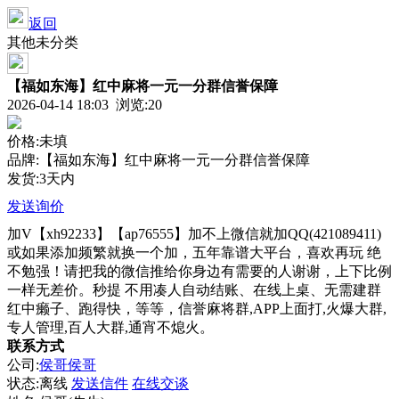
返回
其他未分类
【福如东海】红中麻将一元一分群信誉保障
2026-04-14 18:03 浏览:
20
价格:未填
品牌:【福如东海】红中麻将一元一分群信誉保障
发货:3天内
发送询价
加V【xh92233】【ap76555】加不上微信就加QQ(421089411)
或如果添加频繁就换一个加，五年靠谱大平台，喜欢再玩 绝
不勉强！请把我的微信推给你身边有需要的人谢谢，上下比例
一样无差价。秒提 不用凑人自动结账、在线上桌、无需建群
红中癞子、跑得快，等等，信誉麻将群,APP上面打,火爆大群,
专人管理,百人大群,通宵不熄火。
联系方式
公司:
侯哥侯哥
状态:
离线
发送信件
在线交谈