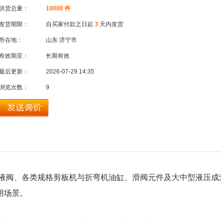
供货总量：
10000 件
发货期限：
自买家付款之日起
3
天内发货
所在地：
山东 济宁市
有效期至：
长期有效
最后更新：
2026-07-29 14:35
浏览次数：
9
液阀、各类规格剪板机与折弯机油缸、滑阀元件及大中型液压成
用场景。