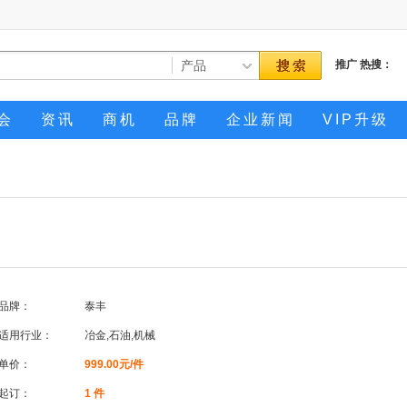
推广
热搜：
会
资讯
商机
品牌
企业新闻
VIP升级
品牌：
泰丰
适用行业：
冶金,石油,机械
单价：
999.00元/件
起订：
1 件