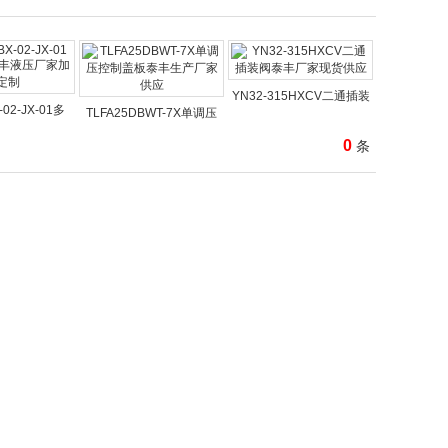
YN32-315HXCV二通插装
-02-JX-01多
TLFA25DBWT-7X单调压
0
条