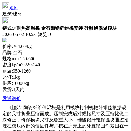
返回
建筑/建材
链式炉耐热高温棉 金石陶瓷纤维棉安装 硅酸铝保温模块
2026-06-02 10:53 浏览:
9
价格:
￥4.60
/kg
品牌:金石
规格mm:150-600
密度kg/m3:220-240
耐温:950-1260
起订:1kg
供应:10000kg
发货:3天内
发送询价
硅酸铝陶瓷纤维保温块是利用模块打制机把纤维毯根据规
定的尺寸折叠压缩而成。压制完成后对规格尺寸及压缩比做二
次修正，确保模块尺寸及容重大小。硅酸铝纤维保温块通过预
埋在模块内部的锚固件与焊接在炉壳上的外置锚固件紧固在一