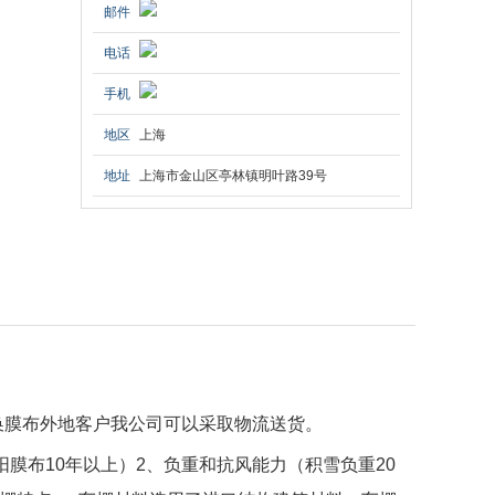
邮件
电话
手机
地区
上海
地址
上海市金山区亭林镇明叶路39号
换膜布外地客户我公司可以采取物流送货。
阳膜布
10
年以上）
2
、负重和抗风能力（积雪负重
20