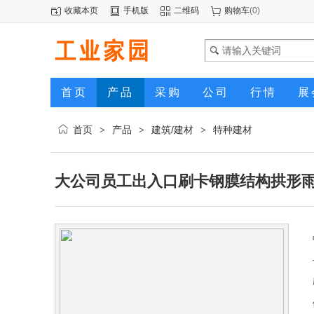
收藏本页
手机版
二维码
购物车
(
0
)
首页
产品
采购
公司
行情
展
首页
产品
建筑/建材
特种建材
>
>
>
大公司员工出入口刷卡钢膜结构拱形雨