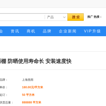
推广
热搜：
会
资讯
商机
品牌
企业新闻
VIP升级
棚 防晒使用寿命长 安装速度快
品牌：
上海燕雨
单价：
180.00元/平方米
起订：
50 平方米
供货总量：
888888 平方米