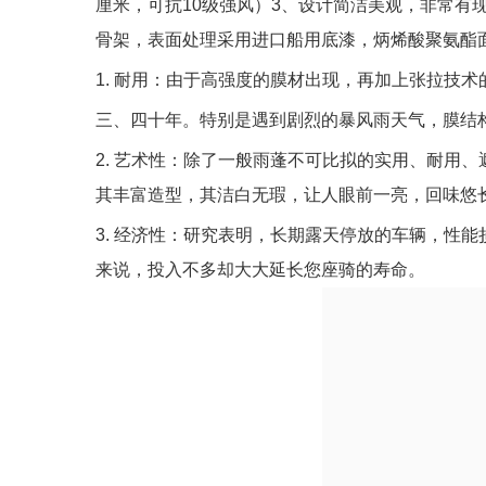
厘米，可抗
10
级强风）
3
、设计简洁美观，非常有
骨架，表面处理采用进口船用底漆，炳烯酸聚氨酯
1.
耐用：由于高强度的膜材出现，再加上张拉技术
三、四十年。特别是遇到剧烈的暴风雨天气，膜结
2.
艺术性：除了一般雨蓬不可比拟的实用、耐用、
其丰富造型，其洁白无瑕，让人眼前一亮，回味悠
3.
经济性：研究表明，长期露天停放的车辆，性能
来说，投入不多却大大延长您座骑的寿命。