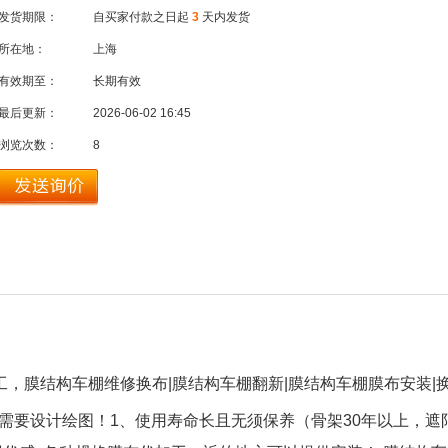
发货期限：
自买家付款之日起
3
天内发货
所在地：
上海
有效期至：
长期有效
最后更新：
2026-06-02 16:45
浏览次数：
8
工，膜结构车棚维修换布
|
膜结构车棚翻新
|
膜结构车棚膜布安装
|
需要设计绘图！
1
、使用寿命长且无须保养（骨架
30
年以上，遮