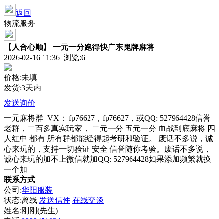
返回
物流服务
【人合心顺】 一元一分跑得快广东鬼牌麻将
2026-02-16 11:36 浏览:
6
价格:未填
发货:3天内
发送询价
一元麻将群+VX： fp76627，fp76627，或QQ: 527964428信誉
老群，二百多真实玩家， 二元一分 五元一分 血战到底麻将 四
人红中 都有 所有群都能经得起考研和验证。 废话不多说，诚
心来玩的，支持一切验证 安全 信誉随你考验。废话不多说，
诚心来玩的加不上微信就加QQ: 527964428如果添加频繁就换
一个加
联系方式
公司:
华阳服装
状态:
离线
发送信件
在线交谈
姓名:刚刚(先生)