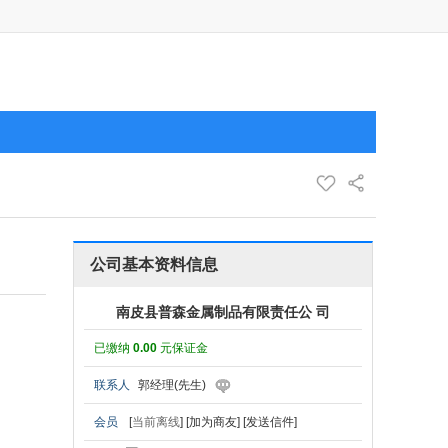
公司基本资料信息
南皮县普森金属制品有限责任公 司
已缴纳
0.00
元保证金
联系人
郭经理(先生)
会员
[
当前离线
]
[加为商友]
[发送信件]