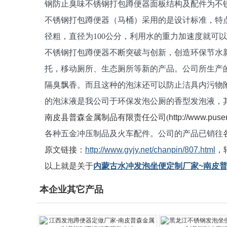
钢防止臭味不锈钢打包蹲便器面板结构及配件为不
不锈钢打包蹲便器（马桶）采用的是设计标准，特
径粗，直径为100公分，利用水的重力加速度就可
不锈钢打包蹲便器不断突破与创新，创造环保节水
托，移动厕所、生态厕所等新的产品。公司所生产
隔臭飘香。而且这种的泡沫还可以防止洁具内污物
的泡沫液是我公司于环保发泡公厕的香型发泡液，
南皮县普森金属制品有限责任公司
(
http://www.puse
各种五金冲压制品及火车配件。公司的产品已销往
原文链接：
http://www.gyjy.net/chanpin/807.html
，
以上就是关于
内蒙古水冲发泡坐便定制厂家~南皮
本企业其它产品