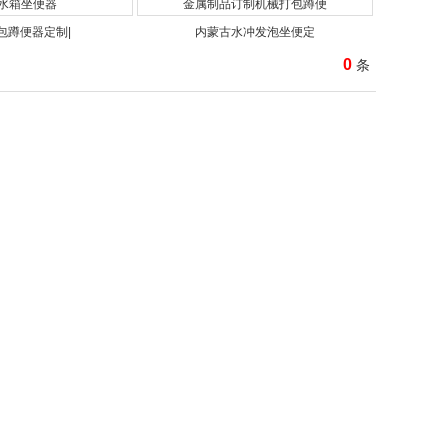
包蹲便器定制|
内蒙古水冲发泡坐便定
0
条