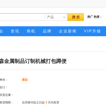
推广
热搜：
会
资讯
商机
品牌
企业新闻
VIP升级
森金属制品订制机械打包蹲便
单价：
面议
起订：
供货总量：
发货期限：
自买家付款之日起
3
天内发货