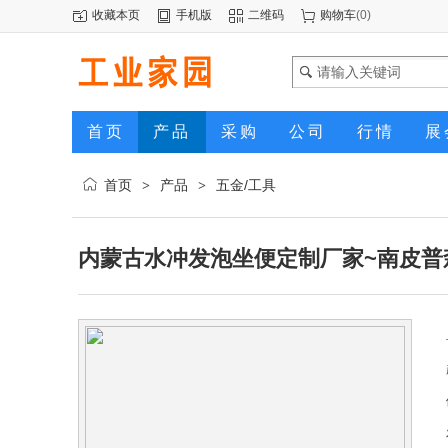
收藏本页
手机版
二维码
购物车
(
0
)
首页
产品
采购
公司
行情
展
首页
产品
五金/工具
>
>
内蒙古水冲发泡坐便定制厂家~南皮普