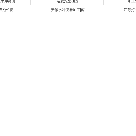
发泡坐便
安徽水冲便器加工|南
江苏打