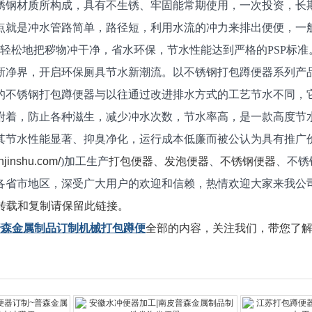
锈钢材质所构成，具有不生锈、牢固能常期使用，一次投资，长
点就是冲水管路简单，路径短，利用水流的冲力来排出便便，一
以轻松地把秽物冲干净，省水环保，节水性能达到严格的PSP标
新净界，开启环保厕具节水新潮流。以不锈钢打包蹲便器系列产
的不锈钢打包蹲便器与以往通过改进排水方式的工艺节水不同，它
附着，防止各种滋生，减少冲水次数，节水率高，是一款高度节
其节水性能显著、抑臭净化，运行成本低廉而被公认为具有推广
njinshu.com/
)加工生产
打包便器
、
发泡便器
、
不锈钢便器
、不锈
各省市地区，深受广大用户的欢迎和信赖，热情欢迎大家来我公
转载和复制请保留此链接。
普森金属制品订制机械打包蹲便
全部的内容，关注我们，带您了