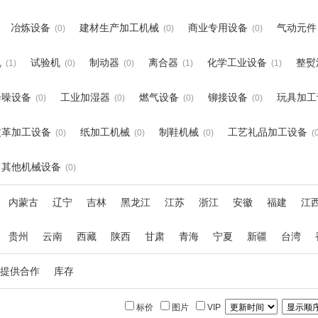
冶炼设备
建材生产加工机械
商业专用设备
气动元件
(0)
(0)
(0)
机
试验机
制动器
离合器
化学工业设备
整熨
(1)
(0)
(0)
(1)
(1)
降噪设备
工业加湿器
燃气设备
铆接设备
玩具加工
(0)
(0)
(0)
(0)
皮革加工设备
纸加工机械
制鞋机械
工艺礼品加工设备
(0)
(0)
(0)
(
其他机械设备
(0)
内蒙古
辽宁
吉林
黑龙江
江苏
浙江
安徽
福建
江
贵州
云南
西藏
陕西
甘肃
青海
宁夏
新疆
台湾
提供合作
库存
标价
图片
VIP