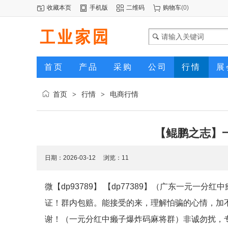
收藏本页
手机版
二维码
购物车
(
0
)
首页
产品
采购
公司
行情
展
首页
行情
电商行情
>
>
【鲲鹏之志】
日期：2026-03-12 浏览：
11
微【dp93789】 【dp77389】（广东一元
证！群内包赔。能接受的来，理解怕骗的心情，加不上
谢！（一元分红中癞子爆炸码麻将群）非诚勿扰，专职