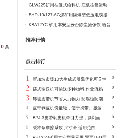
自动感应
GLW225矿用往复式给料机 底板往复运动
自流式喂料机
BHD-10/127-6G煤矿用隔爆型低压电缆接
线盒
KBA12YC 矿用本安型云台除尘摄像仪 语音
对讲 雨刷除尘
推荐行情
0
条
点击排行
1
0
新加坡市场10大生成式引擎优化可见性
2
0
监测工具评估
链式输送机可输送多种物料 作业流畅
3
0
爬坡皮带机节省人力物力 防腐蚀防潮
4
0
皮带剥皮机份量轻，便于携带、搬运
5
0
BPJ-3皮带剥皮机牵引力强，撕剥面
6
0
大、速度快
缓冲条摩擦系数 尺寸全 适用范围
7
0
PH12(A)矿用本安型显示屏 双面LED屏