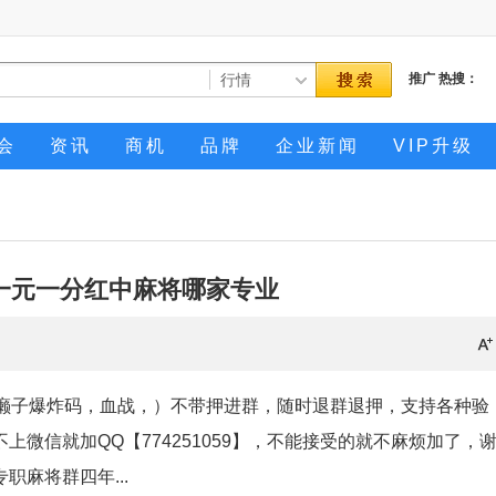
推广
热搜：
会
资讯
商机
品牌
企业新闻
VIP升级
一元一分红中麻将哪家专业
一分红中癞子爆炸码，血战，）不带押进群，随时退群退押，支持各种验
微信就加QQ【774251059】，不能接受的就不麻烦加了，
麻将群四年...