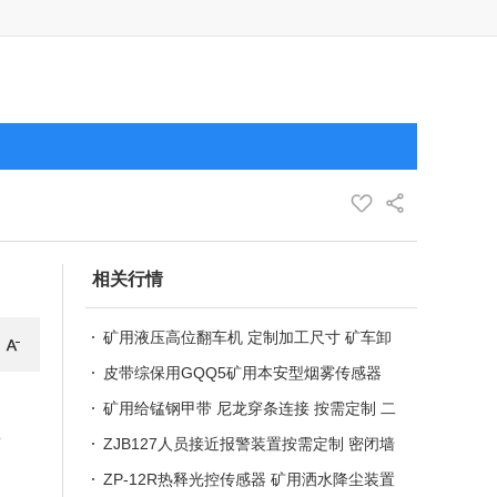
相关行情
矿用液压高位翻车机 定制加工尺寸 矿车卸
载稳定 滚笼翻 车机
皮带综保用GQQ5矿用本安型烟雾传感器
烟雾超限检测
矿用给锰钢甲带 尼龙穿条连接 按需定制 二
谢
维柔性钢带
ZJB127人员接近报警装置按需定制 密闭墙
电子围栏
ZP-12R热释光控传感器 矿用洒水降尘装置