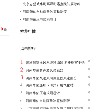
北京志盛威华耐高温耐露点酸防腐涂料
河南华佑自动雨量冰雹检测仪
河南华佑压电式雨雹计
0
条
推荐行情
点击排行
1
0
避难硐室压风系统过滤器 避难硐室不锈
2
0
钢过滤器
河南华佑超声波风传感器
3
0
河南华佑风速风向测量仪风速部分
4
0
河南华佑船舶（海洋）用气象站
5
0
河南华佑压电式雨雹计
6
0
河南华佑自动雨量冰雹检测仪
7
0
北京志盛威华耐高温耐露点酸防腐涂料