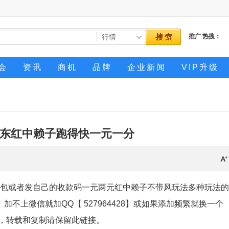
推广
热搜：
会
资讯
商机
品牌
企业新闻
VIP升级
东红中赖子跑得快一元一分
内结算，红包或者发自己的收款码一元两元红中赖子不带风玩法多种玩法
不上微信就加QQ【 527964428】或如果添加频繁就换一个
，转载和复制请保留此链接。