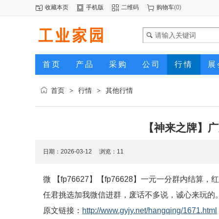
收藏本页
手机版
二维码
购物车
(
0
)
首页
产品
采购
公司
行情
展
首页
行情
其他行情
>
>
【神来之牌】广
日期：2026-03-12 浏览：
11
微 【fp76627】【fp76628】一元一分群
任君挑选加我微信进群，废话不多说，诚心来玩的。加
原文链接：
http://www.gyjy.net/hangqing/1671.html