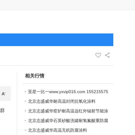
相关行情
亚星一比一www.yxvip016.com 155215575
76
北京志盛威华耐高温封闭抗氧化涂料
的群
北京志盛威华窑炉耐高温远红外辐射节能涂
料
北京志盛威华石英砂酸洗罐耐氢氟酸重防腐
涂料
北京志盛威华高温无机防腐涂料