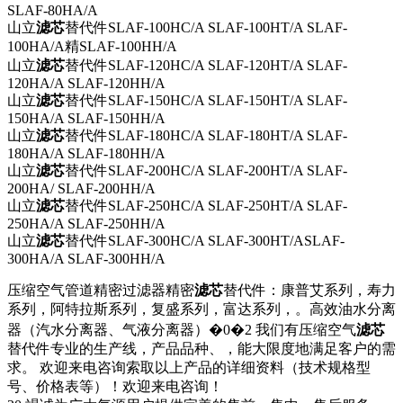
SLAF-80HA/A
山立
滤芯
替代件SLAF-100HC/A SLAF-100HT/A SLAF-
100HA/A精
SLAF-100HH/A
山立
滤芯
替代件
SLAF-120HC/A SLAF-120HT/A SLAF-
120HA/A SLAF-120HH/A
山立
滤芯
替代件
SLAF-150HC/A SLAF-150HT/A SLAF-
150HA/A SLAF-150HH/A
山立
滤芯
替代件
SLAF-180HC/A SLAF-180HT/A SLAF-
180HA/A SLAF-180HH/A
山立
滤芯
替代件SLAF-200HC/A SLAF-200HT/A SLAF-
200HA/
SLAF-200HH/A
山立
滤芯
替代件
SLAF-250HC/A SLAF-250HT/A SLAF-
250HA/A SLAF-250HH/A
山立
滤芯
替代件SLAF-300HC/A SLAF-300HT/ASLAF-
300HA/A SLAF-300HH/A
压缩空气管道精密过滤器精密
滤芯
替代件：康普艾系列，寿力
系列，阿特拉斯系列，复盛系列，富达系列，。高效油水分离
器（汽水分离器、气液分离器）�0�2 我们有压缩空气
滤芯
替代件专业的生产线，产品品种、，能大限度地满足客户的需
求。 欢迎来电咨询索取以上产品的详细资料（技术规格型
号、价格表等）！欢迎来电咨询！