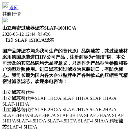
返回
其他行情
山立精密过滤器滤芯SLAF-100HC/A
2026-05-12 12:44 浏览:
6
【
2
】
SLAF-15HC/A
滤芯
国产品牌滤芯均为我司生产的替代原厂品牌滤芯，其过滤滤材
采用德国原装进口
HV
公司产品，注册商标为“佳洁”牌。本公
司涉及的其它品牌均无品牌意义，只是作为产品型号参照和客
户选型对照使用。进口滤芯和过滤器为原装进口，有防伪标
志。我司长期为国内各大企业贴牌生产各种款式的压缩空气精
密过滤器滤芯。欢迎来电咨询！
山立
滤芯
替代件
山立
滤芯
替代件
SLAF-1HC/A SLAF-1HT/A SLAF-1HA/A
SLAF-1HH/A
山立
滤芯
替代件SLAF-2HC/A SLAF-2HT/A SLAF-2HA/A
SLAF-2HH/ASLAF-3HC/A SLAF-3HT/A SLAF-3HA/A SLAF-
3HH/ASLAF-4.5HC/A SLAF-4.5HT/A SLAF-4.5HA/A 精密
滤
芯
SLAF-4.5HH/A