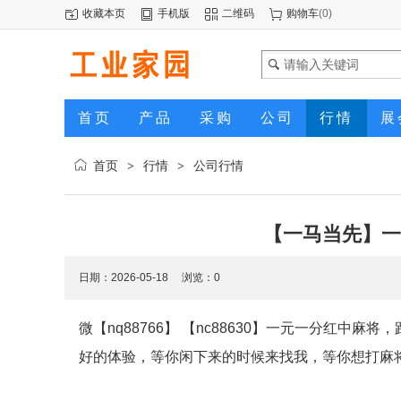
收藏本页
手机版
二维码
购物车
(
0
)
首页
产品
采购
公司
行情
展
首页
行情
公司行情
>
>
【一马当先】一
日期：2026-05-18 浏览：
0
微【nq88766】 【nc88630】一元一分红
好的体验，等你闲下来的时候来找我，等你想打麻将的