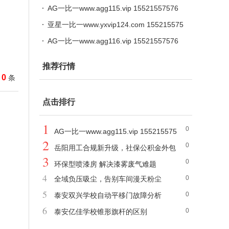
务派遣一站式服务
AG一比一www.agg115.vip 15521557576
亚星一比一www.yxvip124.com 155215575
76
AG一比一www.agg116.vip 15521557576
推荐行情
0
条
点击排行
1
0
AG一比一www.agg115.vip 155215575
2
0
76
岳阳用工合规新升级，社保公积金外包
3
0
与劳务派遣一站式服务
环保型喷漆房 解决漆雾废气难题
4
0
全域负压吸尘，告别车间漫天粉尘
5
0
泰安双兴学校自动平移门故障分析
6
0
泰安亿佳学校锥形旗杆的区别