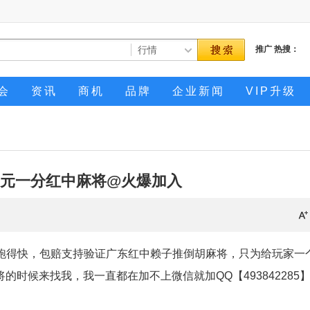
推广
热搜：
会
资讯
商机
品牌
企业新闻
VIP升级
元一分红中麻将@火爆加入
中麻将，跑得快，包赔支持验证广东红中赖子推倒胡麻将，只为给玩家一
时候来找我，我一直都在加不上微信就加QQ【493842285