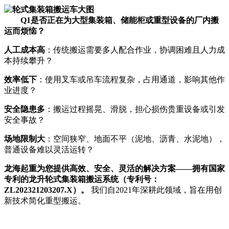
Q
1
是否正在为大型集装箱、储能柜或重型设备的厂内搬
运而烦恼？
人工成本高
：传统搬运需要多人配合作业，协调困难且人力成
本持续攀升？
效率低下
：使用叉车或吊车流程复杂，占用通道，影响其他作
业进度？
安全隐患多
：搬运过程摇晃、滑脱，担心损伤贵重设备或引发
安全事故？
场地限制大
：空间狭窄、地面不平（泥地、沥青、水泥地），
普通设备难以灵活运转？
龙海起重为您提供高效、安全、灵活的解决方案——拥有国家
专利的龙升
轮式集装箱搬运系统
（专利号：
ZL202321203207.X）。
我们自2021年深耕此领域，旨在用创
新技术简化重型搬运。