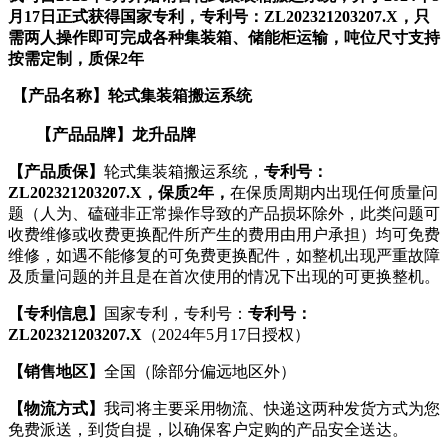
月17日正式获得国家专利，专利号：ZL202321203207.X，只
需两人操作即可完成各种集装箱、储能柜运输，吨位尺寸支持
按需定制，质保2年
【产品名称】
轮式集装箱搬运系统
【产品品牌】
龙升品牌
【产品质保】
轮式集装箱搬运系统，
专利号：
ZL202321203207.X
，保质2年，
在保质周期内出现任何质量问
题（人为、磕碰非正常操作导致的产品损坏除外，此类问题可
收费维修或收费更换配件所产生的费用由用户承担）均可免费
维修，如遇不能修复的可免费更换配件，如整机出现严重故障
及质量问题的并且是在首次使用的情况下出现的可更换整机。
【专利信息】
国家专利，专利号：
专利号：
ZL202321203207.X
（2024年5月17日授权）
【
销售地区
】
全国（除部分偏远地区外）
【
物流方式
】
我司将主要采用物流、快递这两种发货方式为您
免费派送，到货自提，以确保客户定购的产品安全送达。