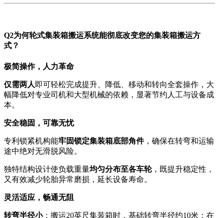
Q
2
为何
轮式集装箱搬运系统
能彻底改变您的
集装箱
搬运方
式？
极简操作，人力革命
仅需两人
即可轻松完成提升、降低、移动和转向全套操作，大
幅降低对专业司机和大型机械的依赖，显著节约人工与设备成
本。
安全稳固，可靠无忧
专利锁紧机构能
牢固锁定集装箱底部角件
，确保在转弯和运输
途中绝对无滑脱风险。
独特结构设计使负载重量
均匀分布至各车轮
，既提升稳定性，
又有效减少轮胎异常磨损，延长设备寿命。
灵活适应，畅通无阻
转弯半径小
：搬运20英尺集装箱时，基础转弯半径约10米；在