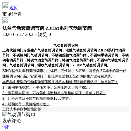
返回
市场行情
法兰气动套筒调节阀 ZJHM系列气动调节阀
2026-05-27 20:35 浏览:
0
气动套筒调节阀
上海代益阀门专业生产气动套筒调节阀，法兰气动套筒调节阀 ZJHM系列气动调
节阀，不锈钢阀门气动调节阀，不锈钢丝扣气动调节阀，不锈钢手动调节阀，不锈
钢电动调节阀，铸铁气动套筒调节阀，铸钢气动套筒调节阀，不锈钢气动套筒调节
阀，气动套筒调节阀，螺纹气动套筒调节阀，ZJHM气动套筒调节阀。
ZJHM型气动套筒调节阀形小、体轻、高性能、大容量，是符合IEC标准的新一代
通用调节阀产品。它适用于一般流体介质和工艺条件的生产过程制系统。
本产品由新型的气动多弹簧薄膜执行机构和低流阻套筒阀组成。特点如下：
1、采用平衡型芯、不平衡力小，允许压差大，操作稳定。
2、阀芯导向面大，可改善由涡流和冲击引起的振荡，并减少损坏。
3、比普通单双座调节阀噪声降低10bd左右。
4、结构简单，装拆维修方便。
主要技术参数和性能指标
发表评论
0评