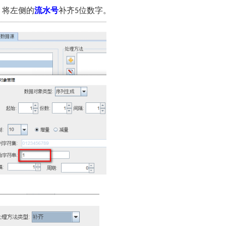
，将左侧的
流水号
补齐
位数字。
5