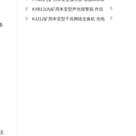
8
0
同步显示
KXB12(A)矿用本安型声光报警箱 作信
9
0
号提示及播放安全、警示用语音
KJJ12矿用本安型千兆网络交换机 光电
条
可调换 结构简单
法