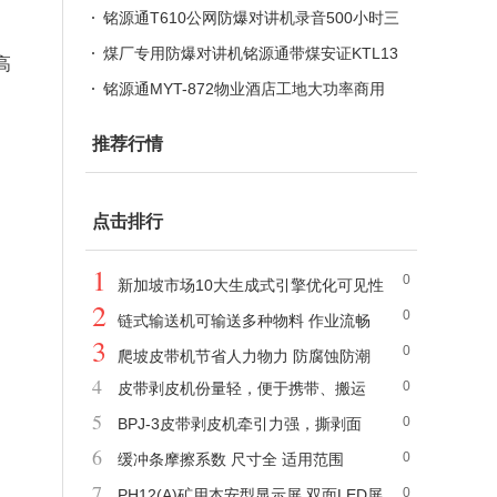
回放、GPS /北斗定位
铭源通T610公网防爆对讲机录音500小时三
分钟预警提醒
煤厂专用防爆对讲机铭源通带煤安证KTL13
高
7-S
铭源通MYT-872物业酒店工地大功率商用
对讲机
推荐行情
点击排行
1
0
新加坡市场10大生成式引擎优化可见性
2
0
监测工具评估
链式输送机可输送多种物料 作业流畅
3
0
爬坡皮带机节省人力物力 防腐蚀防潮
4
0
皮带剥皮机份量轻，便于携带、搬运
5
0
BPJ-3皮带剥皮机牵引力强，撕剥面
6
0
大、速度快
缓冲条摩擦系数 尺寸全 适用范围
7
0
PH12(A)矿用本安型显示屏 双面LED屏