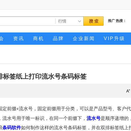
推广
热搜：
会
资讯
商机
品牌
企业新闻
VIP升级
排标签纸上打印流水号条码标签
固定前缀
流水号，固定前缀用于分类，可以是产品型号、客户代
+
，流水号用于唯一标识，在同一个前缀下，
流水号
是顺序递增的
琅
条码软件
如何制作这样的流水号条码标签，并在双排标签纸上