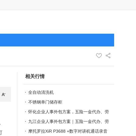
相关行情
全自动清洗机
不锈钢单门储存柜
怀化企业人事外包方案，五险一金代办、劳
务派遣合规用工服务
九江企业人事外包方案｜五险一金代办、劳
，
务派遣合规用工服务
摩托罗拉XiR P3688 +数字对讲机通话录音
打