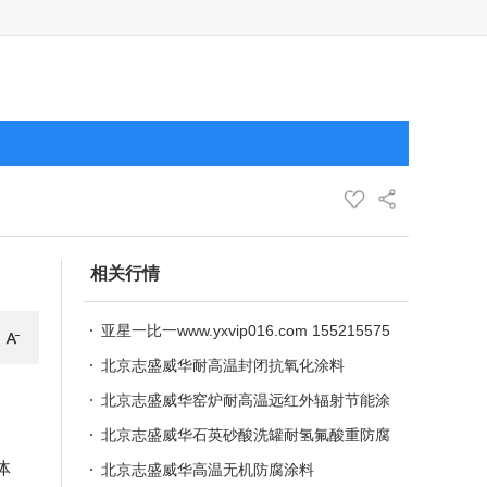
相关行情
亚星一比一www.yxvip016.com 155215575
76
北京志盛威华耐高温封闭抗氧化涂料
北京志盛威华窑炉耐高温远红外辐射节能涂
料
北京志盛威华石英砂酸洗罐耐氢氟酸重防腐
体
涂料
北京志盛威华高温无机防腐涂料