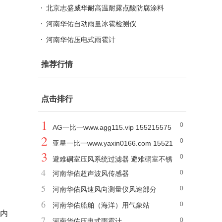
北京志盛威华耐高温耐露点酸防腐涂料
河南华佑自动雨量冰雹检测仪
河南华佑压电式雨雹计
推荐行情
点击排行
1
0
AG一比一www.agg115.vip 155215575
2
0
76
亚星一比一www.yaxin0166.com 15521
3
0
557576
避难硐室压风系统过滤器 避难硐室不锈
4
0
河南华佑超声波风传感器
钢过滤器
5
0
河南华佑风速风向测量仪风速部分
6
0
河南华佑船舶（海洋）用气象站
包内
7
0
河南华佑压电式雨雹计