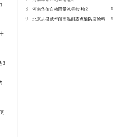
力
8
0
河南华佑自动雨量冰雹检测仪
9
0
北京志盛威华耐高温耐露点酸防腐涂料
十
达3
的
使