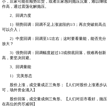
小，庄家可能在顺势出货，或者庄家感到抛压沉重，难以继续
作高，通过震荡化解抛压。
2
、回调力度
1
）弱势回调：回调不足上涨波段的
1/3
；再次突破前高点
可以介入；
2
）中度回调：回调至
1/2
左右；这时要看量能，能否充分
放大？
3
）强势回调：回调幅度超过
1/2
或彻底回落，很难再创新
高，要坚决回避。
3
、回调量能
1
） 完美形态
股价上涨，成交量成正三角形；【人们对股价上涨逐步认
可，场外资金涌入】
股价回落，成交量成倒三角形。【人们对后市看好，抛压
在高位的穷尽减弱】