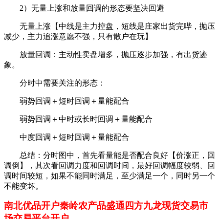
2
）无量上涨和放量回调的形态要坚决回避
无量上涨【中线是主力控盘，短线是庄家出货完哔，抛压
减少，主力追涨意愿不强，只有散户在玩】
放量回调：主动性卖盘增多，抛压逐步加强，有出货迹
象。
分时中需要关注的形态：
弱势回调＋短时回调＋量能配合
弱势回调＋中时或长时回调＋量能配合
中度回调＋短时回调＋量能配合
总结：分时图中，首先看量能是否配合良好【价涨正，回
调倒】，其次看回调力度和回调时间，最好回调幅度较弱、回
调时间较短，如果不能同时满足，至少满足一个，同时另一个
不能变坏。
南北优品开户
秦岭
农产品
盛通四方九龙现货
交易市
场交易平台开户