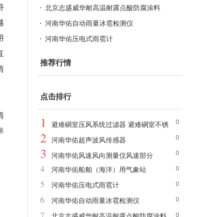
特
北京志盛威华耐高温耐露点酸防腐涂料
越
河南华佑自动雨量冰雹检测仪
用
河南华佑压电式雨雹计
直
推荐行情
清
点击排行
清
1
0
避难硐室压风系统过滤器 避难硐室不锈
率
2
0
钢过滤器
河南华佑超声波风传感器
3
0
河南华佑风速风向测量仪风速部分
4
0
河南华佑船舶（海洋）用气象站
5
0
河南华佑压电式雨雹计
6
0
河南华佑自动雨量冰雹检测仪
7
0
北京志盛威华耐高温耐露点酸防腐涂料