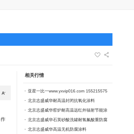
相关行情
亚星一比一www.yxvip016.com 155215575
76
北京志盛威华耐高温封闭抗氧化涂料
北京志盛威华窑炉耐高温远红外辐射节能涂
工作
料
北京志盛威华石英砂酸洗罐耐氢氟酸重防腐
涂料
北京志盛威华高温无机防腐涂料