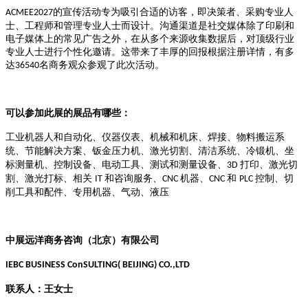
的宣传活动专为吸引合适的访客，即决策者、采购专业人
ACMEE2027
士、工程师和管理专业人士而设计。沟通渠道是社交媒体除了印刷和
电子媒体上的常见广告之外，在从多个来源收集数据后，对顶级行业
专业人士进行个性化邀请。这带来了丰厚的回报根据注册详情，有多
达
名商务观众参观了此次活动。
36540
可以参加此展的展品有哪些：
工业机器人和自动化、仪器仪表、机械和机床、焊接、物料搬运系
统、节能解决方案、钣金压力机、激光切割、清洁系统、冷锻机、坐
标测量机、控制设备、电动工具、测试和测量设备、
打印、激光切
3D
割、激光打标、相关
和咨询服务、
机器、
和
控制、切
IT
CNC
CNC
PLC
削工具和配件、专用机器、气动、液压
中展远洋商务咨询（北京）有限公司
IEBC BUSINESS Co
nSULTING( BEIJING) CO.,LTD
联系人：
王女士