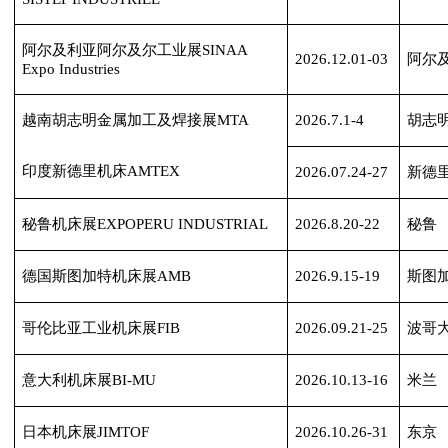
阿尔及利亚阿尔及尔工业展
SINAA
2026.12.01-03
阿尔
Expo Industries
越南胡志明金属加工及焊接展
MTA
2026.7.1-4
胡志
印度新德里机床
AMTEX
2026.07.24-27
新德
秘鲁机床展
EXPOPERU INDUSTRIAL
2026.8.20-22
秘鲁
德国斯图加特机床展
AMB
2026.9.15-19
斯图
哥伦比亚工业机床展
FIB
2026.09.21-25
波哥
意大利机床展
BI-MU
2026.10.13-16
米兰
日本机床展
JIMTOF
2026.10.26-31
东京