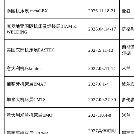
泰国机床展
me
taLEX
2026.11.18-21
曼谷
克罗地亚国际机床及焊接展
BIAM &
2026.04.14-17
萨格
WELDING
西斯
美国东部机床展
EASTEC
2027.5.11-13
尔德
意大利机床
lamira
2027.05.11-14
米兰
葡萄牙机床展
EMAF
2027.6.1-4
波尔
加拿大机床展
CMTS
2027.09.27-30
多伦
意大利米兰机床展
EMO
2027.10.4-8
米兰
2027具体时间
墨西哥机床展
TECMA
墨西