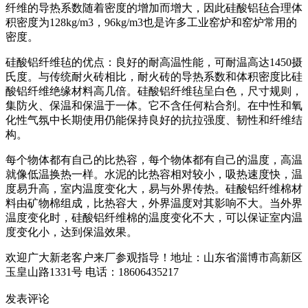
纤维的导热系数随着密度的增加而增大，因此硅酸铝毡合理体
积密度为128kg/m3，96kg/m3也是许多工业窑炉和窑炉常用的
密度。
硅酸铝纤维毡的优点：良好的耐高温性能，可耐温高达1450摄
氏度。与传统耐火砖相比，耐火砖的导热系数和体积密度比硅
酸铝纤维绝缘材料高几倍。硅酸铝纤维毡呈白色，尺寸规则，
集防火、保温和保温于一体。它不含任何粘合剂。在中性和氧
化性气氛中长期使用仍能保持良好的抗拉强度、韧性和纤维结
构。
每个物体都有自己的比热容，每个物体都有自己的温度，高温
就像低温换热一样。水泥的比热容相对较小，吸热速度快，温
度易升高，室内温度变化大，易与外界传热。硅酸铝纤维棉材
料由矿物棉组成，比热容大，外界温度对其影响不大。当外界
温度变化时，硅酸铝纤维棉的温度变化不大，可以保证室内温
度变化小，达到保温效果。
欢迎广大新老客户来厂参观指导！地址：山东省淄博市高新区
玉皇山路1331号 电话：18606435217
发表评论