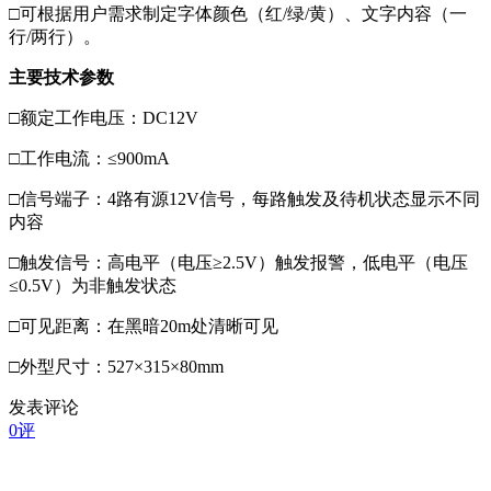
□可根据用户需求制定字体颜色（红/绿/黄）、文字内容（一
行/两行）。
主要技术参数
□额定工作电压：DC12V
□工作电流：≤900mA
□信号端子：4路有源12V信号，每路触发及待机状态显示不同
内容
□触发信号：高电平（电压≥2.5V）触发报警，低电平（电压
≤0.5V）为非触发状态
□可见距离：在黑暗20m处清晰可见
□外型尺寸：527×315×80mm
发表评论
0评