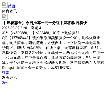
返回
体育资讯
【 废寝忘食】今日推荐一元一分红中麻将群 跑得快
2026-03-07 21:01 浏览:
4
加V【cz600880】【cs288488】加不上微信就加
QQ【137968443】或如果添加频繁就换一个加，此群火爆正
规，玩法简单，随玩随走，方便自由，上下比例一样无差价。
秒提 不用凑人 自动结账、在线上桌、无需建群麻将、血战，
跑得快等，支持各种验证，血战分一元两元和五元群，红中一
元和两元群，红中最鬼百搭，抓马方式为爆炸码，八组一结
算，平台承诺一元群不会出现缺人现象，常年保持两百人左右
&nbsp;让玩家不会一直等人，亲友团模式。
打赏
发表评论
0评