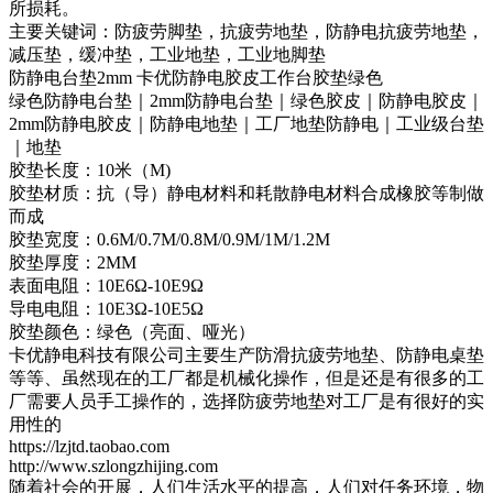
所损耗。
主要关键词：防疲劳脚垫，抗疲劳地垫，防静电抗疲劳地垫，
减压垫，缓冲垫，工业地垫，工业地脚垫
防静电台垫2mm 卡优防静电胶皮工作台胶垫绿色
绿色防静电台垫｜2mm防静电台垫｜绿色胶皮｜防静电胶皮｜
2mm防静电胶皮｜防静电地垫｜工厂地垫防静电｜工业级台垫
｜地垫
胶垫长度：10米（M)
胶垫材质：抗（导）静电材料和耗散静电材料合成橡胶等制做
而成
胶垫宽度：0.6M/0.7M/0.8M/0.9M/1M/1.2M
胶垫厚度：2MM
表面电阻：10E6Ω-10E9Ω
导电电阻：10E3Ω-10E5Ω
胶垫颜色：绿色（亮面、哑光）
卡优静电科技有限公司主要生产防滑抗疲劳地垫、防静电桌垫
等等、虽然现在的工厂都是机械化操作，但是还是有很多的工
厂需要人员手工操作的，选择防疲劳地垫对工厂是有很好的实
用性的
https://lzjtd.taobao.com
http://www.szlongzhijing.com
随着社会的开展，人们生活水平的提高，人们对任务环境，物