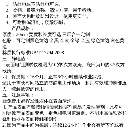
1、防静电或不防静电可选。
2、柔韧、反弹力强、清洁方便、易于移动。
3、表面为柳叶纹防滑设计，使用更安全。
4、可耐酸碱溶剂，弱酸弱碱。
二、产品规格：
厚度：20mm 宽度和长度可选 三层合一定制
色彩：可定制黑色黄边 全黑 全灰 全绿 全蓝 绿色黄边 灰色黄
边
棉层执行标准GB/T 17794-2008
三、静电值：
表面电阻测试仪检测为10的9次方欧姆。底部为10的3-5次方
欧姆。
四、保质期：16个月。正常8个小时连续作业踩踏。
适用于需长时间站立的防静电工作场所，起到有效缓冲脚部压
力、缓解疲劳的作用。
五、注意事项：
避免使用易挥发性液体在表面清洗，
⒈ 产品表面严禁接触强酸碱性溶剂或易挥发性溶剂，此举可
能导致产品表面变色，褪色和电阻值衰退。不能用高温铁器和
锋利物器在表面接触和划伤。
2. 因为产品中间为棉层，连续12-24小时作业会有所下陷或有