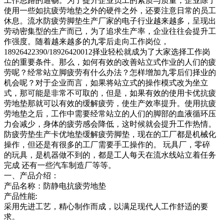
工作思路的通畅。为了提升企业员工的素质与质量，企业除了
使用一些如抗疲劳地垫之外的硬件之外，还要注意日常的员工
休息。流水防疲劳脚垫生产厂家的电子行业越来越多，呈现出
劳动密集型的生产而已，为了追求生产率，企业往往会提升工
作强度。随着越来越多的九零后走向工作岗位，
18926422390/18926420012择业轻松就成为了大家选择工作岗
位的重要条件。那么，如何有效的改善站立式作业的人们的疲
劳呢？经常站立脚疲劳有什么办法？怎样增加九零后们择业的
机会呢？对于企业而言，如果将站立式的操作模式改为坐立
式，那可能是非常不可取的，但是，如果有效的使用卡优抗疲
劳地垫那就可以有效的缓解疲劳，使生产效率提升。使用抗疲
劳地垫之后，工作中需要经常站立的人们的脚部的血液循环压
力会减少，身体的疲劳感会降低，这时候就会提升工作热情。
防疲劳垫生产卡优地垫缓解疲劳脚垫，现在的工厂都是机械化
操作，但还是有很多的工厂需要手工操作的。 玩具厂，零碎
的玩具，是机器做不到的，都是工人每天在流水线站立着任务
完成 还有一些汽车制造厂等等。
一、产品介绍：
产品名称：防静电抗疲劳地垫
产品性能:
采用先进工艺，精心制作而成，以满足现代人工作舒适的要
求。