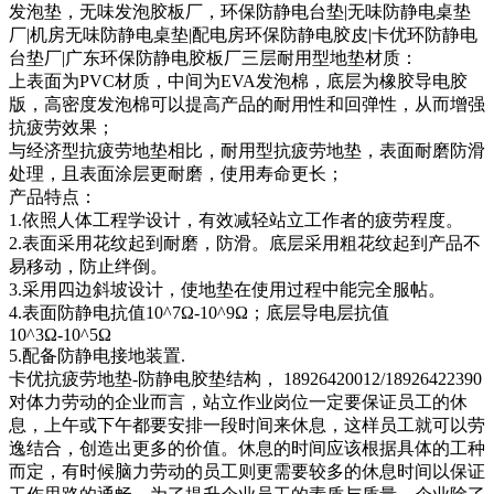
发泡垫，无味发泡胶板厂，环保防静电台垫|无味防静电桌垫
厂|机房无味防静电桌垫|配电房环保防静电胶皮|卡优环防静电
台垫厂|广东环保防静电胶板厂三层耐用型地垫材质：
上表面为PVC材质，中间为EVA发泡棉，底层为橡胶导电胶
版，高密度发泡棉可以提高产品的耐用性和回弹性，从而增强
抗疲劳效果；
与经济型抗疲劳地垫相比，耐用型抗疲劳地垫，表面耐磨防滑
处理，且表面涂层更耐磨，使用寿命更长；
产品特点：
1.依照人体工程学设计，有效减轻站立工作者的疲劳程度。
2.表面采用花纹起到耐磨，防滑。底层采用粗花纹起到产品不
易移动，防止绊倒。
3.采用四边斜坡设计，使地垫在使用过程中能完全服帖。
4.表面防静电抗值10^7Ω-10^9Ω；底层导电层抗值
10^3Ω-10^5Ω
5.配备防静电接地装置.
卡优抗疲劳地垫-防静电胶垫结构， 18926420012/18926422390
对体力劳动的企业而言，站立作业岗位一定要保证员工的休
息，上午或下午都要安排一段时间来休息，这样员工就可以劳
逸结合，创造出更多的价值。休息的时间应该根据具体的工种
而定，有时候脑力劳动的员工则更需要较多的休息时间以保证