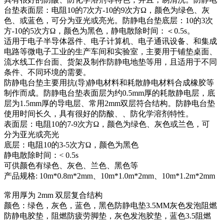
台垫表面层：电阻10的7次方-10的9次方Ω，颜色为绿色、灰
色、或蓝色，可分为亚光或亮光。防静电台垫底层：10的3次
方-10的5次方Ω，颜色为黑色，静电散除时间：＜0.5s。
适用于电子半导体器件、电子计算机、电子通讯设备、和集成
电路等微电子工业的生产车间和实验室，主要用于铺垫桌面、
流水线工作台面、货架及制作防静电地垫等用，且适用于不同
条件、不同环境的需要。
防静电台垫主要用抗(导)静电材料和耗散静电材料合成橡胶等
制作而成。防静电台垫表面层为约0.5mm厚的耗散静电层，底
层为1.5mm厚的导电层、常用2mm双层符合结构。防静电台垫
使用时间长久，具有很好的防酸、、防化学溶剂特性。
表面层：电阻10的7-9次方Ω，颜色为绿色、灰色或兰色，可
分为亚光或亮光
底层：电阻10的3-5次方Ω，颜色为黑色
静电散除时间：< 0.5s
可供颜色有绿色、灰色、兰色、黑色等
产品规格: 10m*0.8m*2mm、10m*1.0m*2mm、10m*1.2m*2mm
常用厚为 2mm 双层复合结构
颜色：绿色，灰色，蓝色，黑色防静电垫3.5MM灰色发泡阻燃
防静电胶垫，阻燃防疲劳脚垫，灰色发泡胶垫，蓝色3.5阻燃