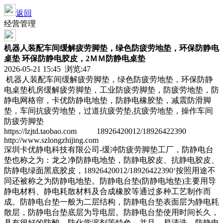
返回
经营管理
机器人装配车间缓解疲劳脚垫，绿色防疲劳地垫，环保防静电
桌垫 环保防静电胶皮，2ＭＭ防静电桌垫
2026-05-21 15:45 浏览:
47
机器人装配车间缓解疲劳脚垫，绿色防疲劳地垫，环保防静
电桌垫机房缓解疲劳脚垫，工业防疲劳脚垫，防疲劳地垫，防
静电网格帘，卡优防静电地垫，防静电橡胶垫，减震防滑脚
垫，车间抗疲劳地垫，过道抗疲劳垫,抗疲劳地垫，操作车间
防疲劳脚垫
https://lzjtd.taobao.com 18926420012/18926422390
http://www.szlongzhijing.com
深圳卡优静电科技有限公司-缓冲防疲劳脚垫工厂，防静电台
垫也称之为：龙之净防静电地垫，防静电胶皮、抗静电胶皮、
防静电绿面黑底胶皮，18926420012/18926422390‘按照用途不
同还被称之为防静电地垫。防静电台垫(防静电地垫)主要用导
静电材料、静电耗散材料及合成橡胶等通过多种工艺制作而
成。防静电台垫一般为二层结构，防静电台垫表面层为静电耗
散层，防静电台垫底层为导电层。防静电台垫使用时间长久，
具有很好的防酸、防化学溶剂等特色，并且，易清洗。防静电