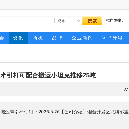
推广
热搜：
会
资讯
商机
品牌
企业新闻
VIP升级
运牵引杆可配合搬运小坦克推移25吨
分类：电动搬运牵引杆时间:：2026-5-26【公司介绍】烟台开发区龙海起