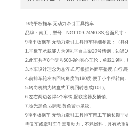
9吨平板拖车 无动力牵引工具拖车
品牌：南工，型号：NGTT09-24/40-8S,台面尺寸
9吨平板拖车 无动力牵引工具拖车详细参数：（具
1.平板车承载能力为9吨,平台主梁20号槽钢，边梁10
2.此车共有8个型号600-9的实心车轮，单载1.9吨，
3.本车设计理念为悬浮式,可根据路面平整度,自行
4.前排车轮左右回转角度为180度.便于小半径转向.
5.转向机构为转盘式工机回转总成(10T)。
6.左右两边各焊4个车钩;配联接器及插销。
7.哑光黑色,四周喷黄色警示条纹。
9吨平板拖车 无动力牵引工具拖车南工车辆长期非
需叉车或牵引车作牵引动力，不耗燃料，具有承重