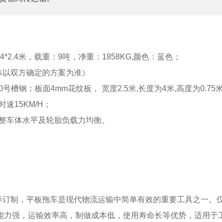
：4*2.4米，载重：9吨，净重：1858KG,颜色：蓝色；
体以双方确定的方案为准）
号槽钢；板面4mm花纹板， 宽度2.5米,长度为4米,高度为0.75
时速15KM/H；
调整车体水平及轮胎负载力均衡。
标订制，平板拖车是现代物流运输中简单有效的重要工具之一。
能力强，运输效率高，制做成本低，使用寿命长等优势，适用于