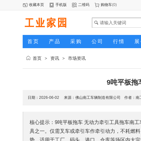
收藏本页
手机版
二维码
购物车
(
0
)
首页
产品
采购
公司
行情
展
首页
资讯
市场资讯
>
>
9吨平板拖
日期：2026-06-02 来源：
佛山南工车辆制造有限公司
作者：南
核心提示：9吨平板拖车 无动力牵引工具拖车南
具之一。仅需叉车或牵引车作牵引动力，不耗燃料
势，适用于工厂、码头、港口、仓库等场区内大宗