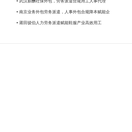
• 武汉薪酬社保外包，劳务派遣合规用工人事代理
• 南京业务外包劳务派遣，人事外包合规降本赋能企
• 莆田骏伯人力劳务派遣赋能鞋服产业高效用工