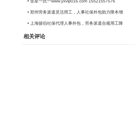
• 亚星一比一www.yxvip016.com 15521557576
• 郑州劳务派遣灵活用工，人事社保外包助力降本增
• 上海骏伯社保代理人事外包，劳务派遣合规用工降
相关评论