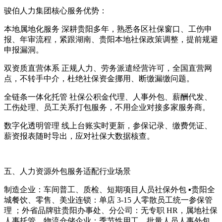
骏伯人力集团核心服务优势：
本地属地化服务 深耕贵阳多年，熟悉各区社保窗口、工伤申
报、年审流程，紧跟湖南、贵阳本地社保政策调整，提前规避
申报漏洞。
双资质直营体系 正规人力、劳务派遣经营许可，全国直营网
点，不转手中介，杜绝社保资金挪用、断缴漏缴问题。
全链条一体化托管 社保公积金代理、人事外包、薪酬代发、
工伤处理、员工关系打包服务，不用企业对接多家服务商。
数字化透明管理 线上台账实时更新，参保记录、缴费凭证、
薪资报表随时导出，应对社保大数据核查。
五、人力资源外包服务适配行业场景
制造企业：车间普工、质检、短期项目人员社保外包 ▪️贵阳全
城餐饮、零售、美业连锁：单店 3-15 人零散员工统一参保管
理 ；外省品牌驻贵阳办事处、分公司：无专职 HR，属地社保
人事托管，物流仓储企业：季节性用工、批量人员人事外包