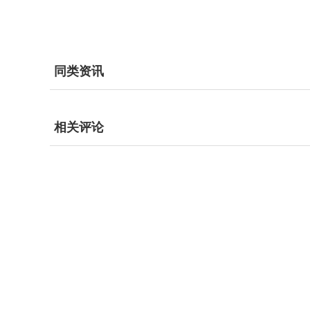
同类资讯
相关评论