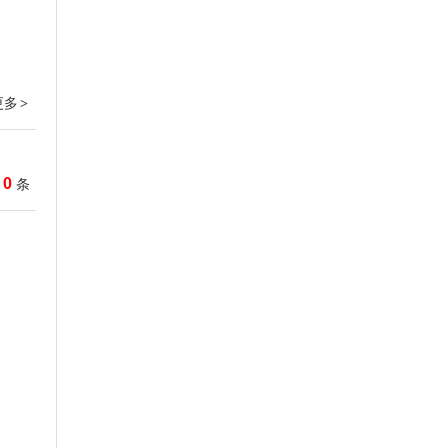
更多
>
0
条