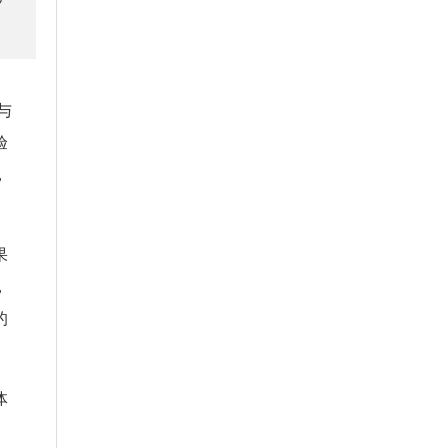
与
验
，
果
，
的
体
、