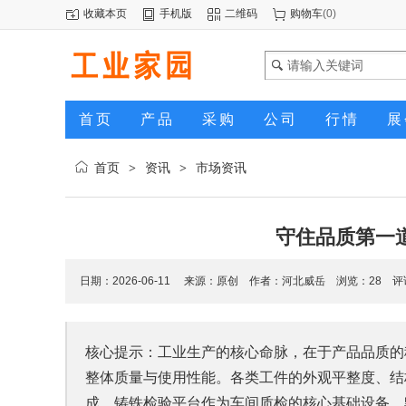
收藏本页
手机版
二维码
购物车
(
0
)
首页
产品
采购
公司
行情
展
首页
资讯
市场资讯
>
>
守住品质第一
日期：2026-06-11 来源：
原创
作者：河北威岳 浏览：
28
评
核心提示：工业生产的核心命脉，在于产品品质的
整体质量与使用性能。各类工件的外观平整度、结
成。铸铁检验平台作为车间质检的核心基础设备，