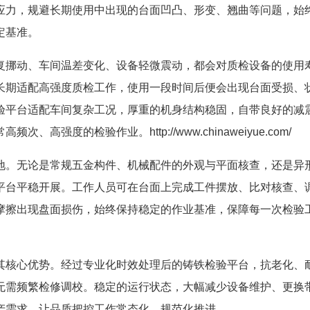
应力，规避长期使用中出现的台面凹凸、形变、翘曲等问题，始
定基准。
复挪动、车间温差变化、设备轻微震动，都会对质检设备的使用
长期适配高强度质检工作，使用一段时间后便会出现台面受损、
验平台适配车间复杂工况，厚重的机身结构稳固，自带良好的减
度的检验作业。http://www.chinaweiyue.com/
地。无论是常规五金构件、机械配件的外观与平面核查，还是异
平台平稳开展。工作人员可在台面上完成工件摆放、比对核查、
摩擦出现盘面损伤，始终保持稳定的作业基准，保障每一次检验
其核心优势。经过专业化时效处理后的铸铁检验平台，抗老化、
无需频繁检修调校。稳定的运行状态，大幅减少设备维护、更换
产需求，让品质把控工作常态化、规范化推进。