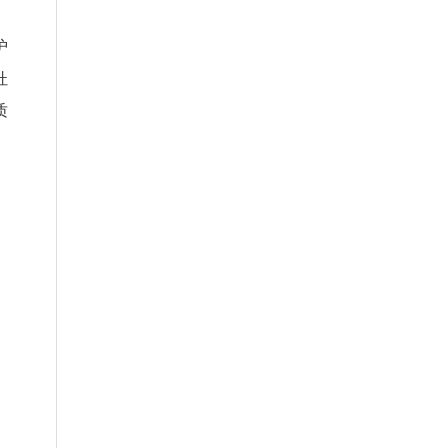
护
杜
质