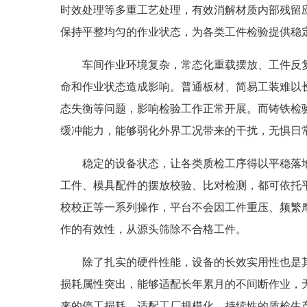
时效处理等多重工艺处理，有效消解材质内部残留
保持平整均匀的作业状态，为各类工件检验提供稳
车间作业环境复杂，常态化重载摆放、工件反
命和作业状态造成影响。普通板材、简易工装难以
态失衡等问题，影响检验工作正常开展。而铸铁检
缓冲能力，能够弱化外界工况带来的干扰，无惧日常高频次、高强
稳定的设备状态，让各类质检工序得以平稳落
工件、模具配件的摆放校验、比对检测，都可依托
校校正等一系列操作，平台不会因工件重压、频繁
作的有效性，从源头筛除不合格工件。
除了扎实的硬件性能，设备的长效实用性也是
损耗属性突出，能够适配长年累月的不间断作业，
来的停工损耗，适配工厂规模化、持续性的质检生