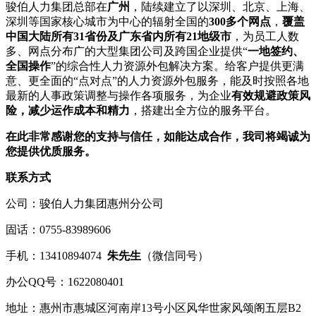
骏伯人力集团总部在
广州
，陆续建立了以深圳、北京、上海、
深圳等国家核心城市为中心的辐射全国的
300多个网点
，
覆盖
中国大陆所有31省份及广东省内所有21地级市
，为员工人数
多、网点分布广的大型集团公司及跨国企业提供“
一地签约、
全国操作
”的综合性人力资源外包解决方案。给客户提供更满
意、更全面的“点对点”的人力资源外包服务，能及时按照各地
最新的人事政策调整与操作各项服务，为企业
有效规避政策风
险，减少运作成本和精力
，搭建出全方位的服务平台。
在此非常感谢您的支持与信任，如能达成合作，我司将竭诚为
您提供优质服务。
联系方式
公司：骏伯人力集团惠州分公司
固话：0755-83989606
手机：13410894074
朱先生
（微信同号）
办公QQ号：1622080401
地址：惠州市惠城区河南岸13号小区风华世家风颂阁五层B2