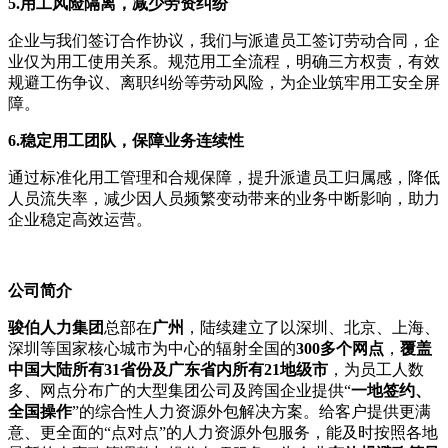
5.
用工风险隔离，减少劳资纠纷
企业与我们签订合作协议，我们与派遣员工签订劳动合同，企
业仅为用工使用关系。规范用工全流程，明确三方权责，有效
规避工伤争议、离职纠纷等劳动风险，为企业筑牢用工安全屏
障。
6.
稳定用工团队，保障业务连续性
通过标准化用工管理和合规保障，提升派遣员工归属感，降低
人员流失率，减少因人员频繁变动带来的业务中断影响，助力
企业稳定高效运营。
公司
简介
骏伯人力集团
总部在
广州
，陆续建立了以深圳、北京、上海、
深圳等国家核心城市为中心的辐射全国的
300多个网点
，
覆盖
中国大陆所有31省份及广东省内所有21地级市
，为员工人数
多、网点分布广的大型集团公司及跨国企业提供“
一地签约、
全国操作
”的综合性人力资源外包解决方案。给客户提供更满
意、更全面的“点对点”的人力资源外包服务，能及时按照各地