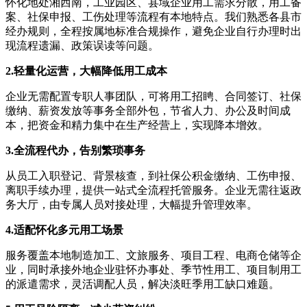
怀化地处湘西南，工业园区、县域企业用工需求分散，用工备
案、社保申报、工伤处理等流程有本地特点。我们熟悉各县市
经办规则，全程按属地标准合规操作，避免企业自行办理时出
现流程遗漏、政策误读等问题。
2.
轻量化运营，大幅降低用工成本
企业无需配置专职人事团队，可将用工招䀻、合同签订、社保
缴纳、薪资发放等事务全部外包，节省人力、办公及时间成
本，把资金和精力集中在生产经营上，实现降本增效。
3.
全流程代办，告别繁琐事务
从员工入职登记、背景核查，到社保公积金缴纳、工伤申报、
离职手续办理，提供一站式全流程托管服务。企业无需往返政
务大厅，由专属人员对接处理，大幅提升管理效率。
4.
适配怀化多元用工场景
服务覆盖本地制造加工、文旅服务、项目工程、电商仓储等企
业，同时承接外地企业驻怀办事处、季节性用工、项目制用工
的派遣需求，灵活调配人员，解决淡旺季用工缺口难题。