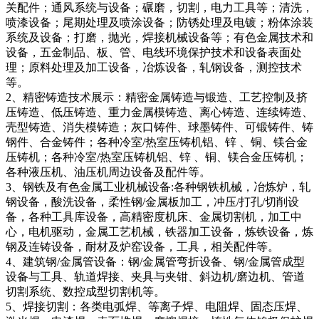
关配件；通风系统与设备；碾磨，切割，电力工具等；清洗，
喷漆设备；尾期处理及喷涂设备；防锈处理及电镀；粉体涂装
系统及设备；打磨，抛光，焊接机械设备等；有色金属技术和
设备，五金制品、板、管、电线环境保护技术和设备表面处
理；原料处理及加工设备，冶炼设备，轧钢设备，测控技术
等。
2、精密铸造技术展示：精密金属铸造与锻造、工艺控制及挤
压铸造、低压铸造、重力金属模铸造、离心铸造、连续铸造、
壳型铸造、消失模铸造；灰口铸件、球墨铸件、可锻铸件、铸
钢件、合金铸件；各种冷室/热室压铸机铝、锌 、铜、镁合金
压铸机；各种冷室/热室压铸机铝、锌 、铜、镁合金压铸机；
各种液压机、油压机周边设备及配件等。
3、钢铁及有色金属工业机械设备:各种钢铁机械，冶炼炉，轧
钢设备，酸洗设备，柔性钢/金属板加工，冲压/打孔/切削设
备，各种工具库设备，高精密度机床、金属切割机，加工中
心，电机驱动，金属工艺机械，铁器加工设备，炼铁设备，炼
钢及连铸设备，耐材及炉窑设备，工具，相关配件等。
4、建筑钢/金属管设备：钢/金属管弯折设备、钢/金属管成型
设备与工具、轨道焊接、夹具与夹钳、斜边机/磨边机、管道
切割系统、数控成型切割机等。
5、焊接切割：各类电弧焊、等离子焊、电阻焊、固态压焊、