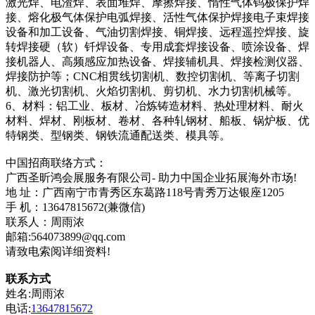
激光焊、电渣焊、表面堆焊、摩擦焊接、惰性气体钨极保护焊
接、熔化极气体保护电弧焊接、活性气体保护焊接电子束焊接
设备和加工设备、气油切割焊接、铜焊接、远程遥控焊接、旋
转焊接硬（软）钎焊设备、专用成套焊接设备、喷涂设备、焊
接机器人、高频感应加热设备、焊接辅机具、焊接检测仪器、
焊接防护等；CNC相贯线切割机、数控切割机、等离子切割
机、激光切割机、火焰切割机、剪切机、水力切割机械等。
6、材料：铝工业、板材、冶炼铸造材料、热处理材料、耐火
材料、焊材、刚板材、卷材、各种轧钢材、船板、锅炉板、优
特钢类、型钢类、钢铁流通配送类、模具等。
中国招商联络方式：
广西圣昕鸿会展服务有限公司- 助力中国企业拓展海外市场!
地 址：广西南宁市青秀区东葛路118号青秀万达银座1205
手 机：13647815672(兼微信)
联系人：周雨浓
邮箱:564073899@qq.com
请致电索阅详细资料!
联系方式
姓名:周雨浓
电话:
13647815672