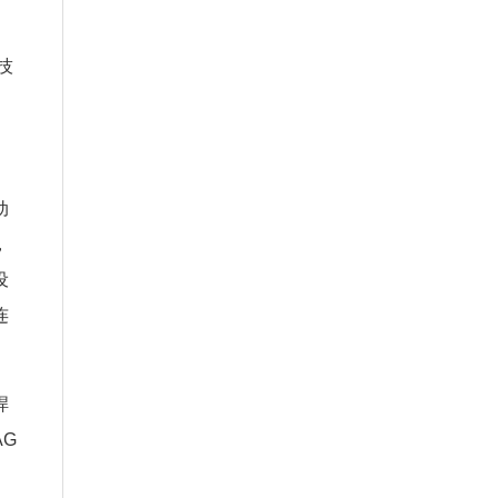
技
动
，
设
连
焊
G