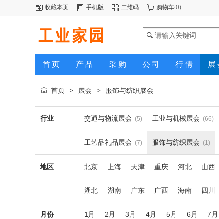
收藏本页
手机版
二维码
购物车
(
0
)
首页
产品
采购
公司
行情
展
首页
展会
服饰与纺织展会
>
>
行业
交通与物流展会
工业与机械展会
(5)
(66)
工艺品礼品展会
服饰与纺织展会
(7)
(1)
地区
北京
上海
天津
重庆
河北
山西
湖北
湖南
广东
广西
海南
四川
月份
1月
2月
3月
4月
5月
6月
7月