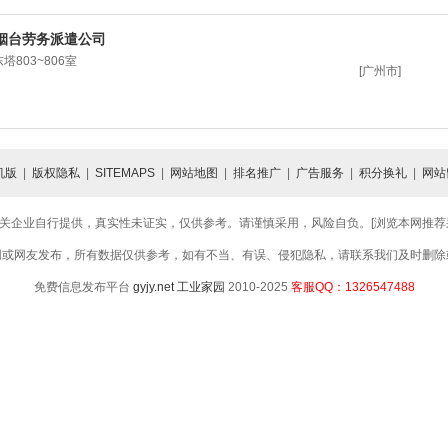
烟台劳务派遣公司
803~806室
[广州市]
机版
|
版权隐私
|
SITEMAPS
|
网站地图
|
排名推广
|
广告服务
|
积分换礼
|
网站
关企业自行提供，真实性未证实，仅供参考。请谨慎采用，风险自负。[浏览本网推荐采用
网或网友发布，所有数据仅供参考，如有不当、有误、侵犯隐私，请联系我们及时删除
免费信息发布平台
gyjy.net
工业家园
2010-2025
客服QQ：1326547488