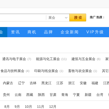
推广
热搜：
会
资讯
商机
品牌
企业新闻
VIP升级
通讯与电子展会
能源与化工展会
建筑与五金展会
家
(7)
(11)
(6)
食品与饮料展会
印刷与纸业展会
畜牧与农业展会
其它
(4)
(1)
(1)
内蒙古
辽宁
吉林
黑龙江
江苏
浙江
安徽
福建
江
贵州
云南
西藏
陕西
甘肃
青海
宁夏
新疆
台湾
8月
9月
10月
11月
12月