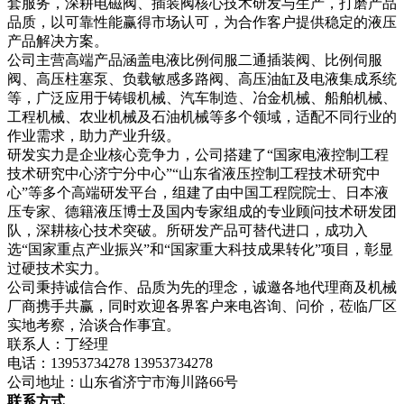
套服务，深耕电磁阀、插装阀核心技术研发与生产，打磨产品
品质，以可靠性能赢得市场认可，为合作客户提供稳定的液压
产品解决方案。
公司主营高端产品涵盖电液比例伺服二通插装阀、比例伺服
阀、高压柱塞泵、负载敏感多路阀、高压油缸及电液集成系统
等，广泛应用于铸锻机械、汽车制造、冶金机械、船舶机械、
工程机械、农业机械及石油机械等多个领域，适配不同行业的
作业需求，助力产业升级。
研发实力是企业核心竞争力，公司搭建了“国家电液控制工程
技术研究中心济宁分中心”“山东省液压控制工程技术研究中
心”等多个高端研发平台，组建了由中国工程院院士、日本液
压专家、德籍液压博士及国内专家组成的专业顾问技术研发团
队，深耕核心技术突破。所研发产品可替代进口，成功入
选“国家重点产业振兴”和“国家重大科技成果转化”项目，彰显
过硬技术实力。
公司秉持诚信合作、品质为先的理念，诚邀各地代理商及机械
厂商携手共赢，同时欢迎各界客户来电咨询、问价，莅临厂区
实地考察，洽谈合作事宜。
联系人：丁经理
电话：13953734278 13953734278
公司地址：山东省济宁市海川路66号
联系方式