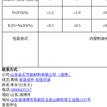
Fe2O3(%)
≤1.2
≤1.0
≤0
K2O+Na2O(%)
≤0.5
≤0.5
≤0
包装形式
内塑料袋
联系方式
公司:
山东金石节能材料有限公司（淄博）
状态:
离线
发送信件
在线交谈
姓名:朱女士(女士)
电话:
18606435217
地区:山东-淄博市
地址:
山东省淄博市高新区玉皇山路民营工业园1331号
发表评论