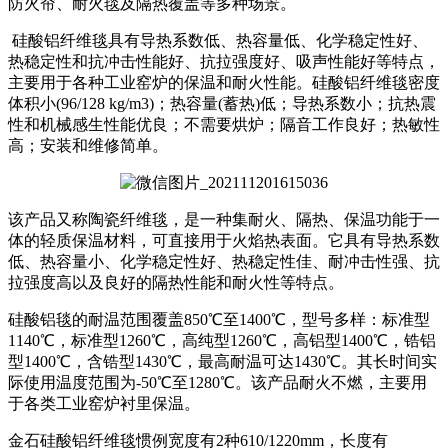
防火帘、耐火毯及隔热覆盖等多种场景。
硅酸铝纤维毯具有导热系数低、热容量低、化学稳定性好、
热稳定性和抗冲击性能好、抗拉强度好、吸声性能好等特点，
主要用于各种工业窑炉的保温和耐火性能。硅酸铝纤维毯密度
体积小(96/128 kg/m3)；热容量(蓄热)低；导热系数小；抗热震
性和机械感生性能优良；不需要烘炉；隔音工作良好；热敏性
高；安装和维修简单。
该产品又称陶瓷纤维毯，是一种集耐火、隔热、保温功能于一
体的轻质保温材料，可直接用于火焰热表面。它具有导热系数
低、热容量小、化学稳定性好、热稳定性佳、耐冲击性强、抗
拉强度高以及良好的隔热性能和耐火性等特点。
硅酸铝毯的耐温范围覆盖850℃至1400℃，型号多样：标准型
1140℃，标准型1260℃，高纯型1260℃，高铝型1400℃，锆铝
型1400℃，含锆型1430℃，最高耐温可达1430℃。其长时间实
际使用温度范围为-50℃至1280℃。该产品耐火不燃，主要用
于各类工业窑炉衬里保温。
金石硅酸铝纤维毯惯例宽度有2种610/1220mm，长度有