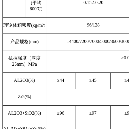
0.152-0.20
(平均
600℃)
96/128
理论体积密度(kg/m?)
14400/7200/7000/5000/3600/300
产品规格(mm)
≥0.
抗拉强度（厚度
25mm）MPa
AL2O3(%)
≥44
≥45
≥
Zr2(%)
AL2O3+SiO2(%)
≥96
≥97
≥
AL2O3+SiO2+Zr2(%)
-
-
-