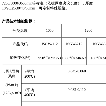
7200/5000/3600mm等标准（依据厚度决议长度），厚度
10/20/25/30/40/50mm，可定制特殊规格。
产品技术性能指标：
1050
1260
分类温度
JSGW-112
JSGW-212
JSGW-3
产品代码
加热变化(%)
950℃×24h≤-3
1000℃×24h≤-3
1100℃×24
0.045-0.060
理论导热
(平均
系数
200℃)
(W/m.k)
0.085-0.110
(平均
(128kg/ m?)
400℃)