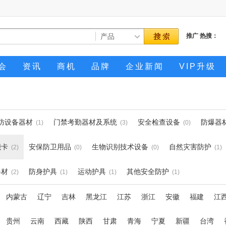
推广
热搜：
会
资讯
商机
品牌
企业新闻
VIP升级
防设备器材
门禁考勤器材及系统
安全检查设备
防爆器
(1)
(3)
(0)
能卡
安保防卫用品
生物识别技术设备
自然灾害防护
(2)
(0)
(0)
(1)
器材
防身护具
运动护具
其他安全防护
(2)
(1)
(1)
(1)
内蒙古
辽宁
吉林
黑龙江
江苏
浙江
安徽
福建
江
贵州
云南
西藏
陕西
甘肃
青海
宁夏
新疆
台湾