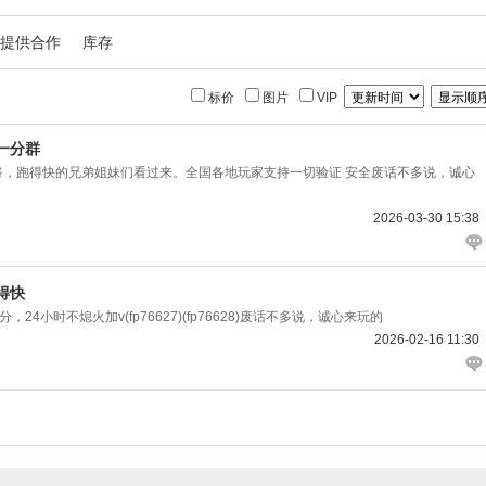
提供合作
库存
标价
图片
VIP
一分群
机上打麻将，跑得快的兄弟姐妹们看过来。全国各地玩家支持一切验证 安全废话不多说，诚心
2026-03-30 15:38
得快
4小时不熄火加v(fp76627)(fp76628)废话不多说，诚心来玩的
2026-02-16 11:30