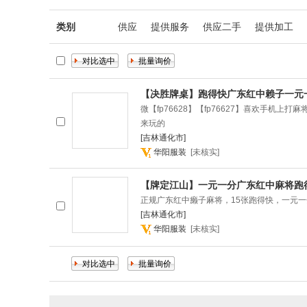
类别
供应
提供服务
供应二手
提供加工
【决胜牌桌】跑得快广东红中赖子一元
微【fp76628】【fp76627】喜欢手
来玩的
[吉林通化市]
华阳服装
[未核实]
【牌定江山】一元一分广东红中麻将跑
正规广东红中癞子麻将，15张跑得快，一元一分，2
[吉林通化市]
华阳服装
[未核实]