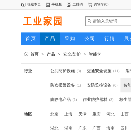
收藏本页
手机版
二维码
购物车
(
0
)
首页
产品
采购
公司
行情
展
首页
产品
安全/防护
智能卡
>
>
>
行业
公共防护设施
交通安全设施
消
(3)
(11)
防盗报警设备
安防监控设备
智
(1)
(0)
防静电产品
作业防护器材
救生
(1)
(2)
地区
北京
上海
天津
重庆
河北
山西
湖北
湖南
广东
广西
海南
四川