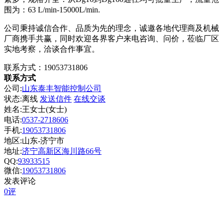
围为：63 L/min-15000L/min.
公司秉持诚信合作、品质为先的理念，诚邀各地代理商及机械
厂商携手共赢，同时欢迎各界客户来电咨询、问价，莅临厂区
实地考察，洽谈合作事宜。
联系方式：19053731806
联系方式
公司:
山东泰丰智能控制公司
状态:
离线
发送信件
在线交谈
姓名:王女士(女士)
电话:
0537-2718606
手机:
19053731806
地区:山东-济宁市
地址:
济宁高新区海川路66号
QQ:
93933515
微信:
19053731806
发表评论
0评