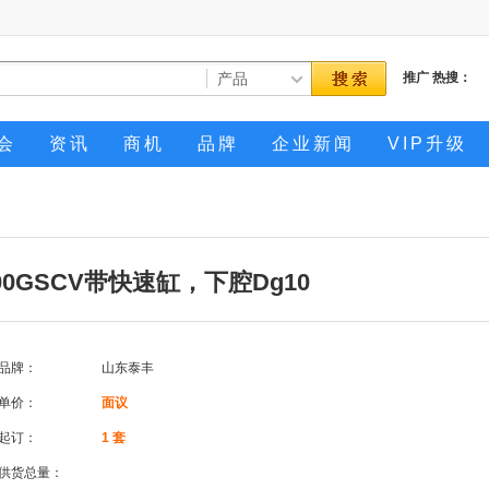
推广
热搜：
会
资讯
商机
品牌
企业新闻
VIP升级
0GSCV带快速缸，下腔Dg10
品牌：
山东泰丰
单价：
面议
起订：
1 套
供货总量：