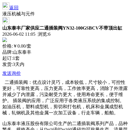
返回
液压机械与元件
山东泰丰厂家供应二通插装阀YN32-100GSBCV不带顶出缸
2026-06-02 11:05 浏览:
6
价格:
￥0.00
/套
品牌:山东泰丰
起订:1套
发货:3天内
发送询价
二通插装阀：优点设计灵巧，成本较低，尺寸较小，可控性
更好，可靠性更高，压力更高，工作效率更高，消除了外泄露
并减少了内泄露，污染耐受力更大，使用寿命更长，便于维
护。 插装阀的应用，广泛应用于各类液压系统的集成控制。
如油压机，塑料成型机，剪切和打包机，机床和金属成型机
械，轧钢机及其他金属一次加工设备，行走车辆，船舶。
山东泰丰液压股份有限公司生产的二通插装阀系列产品，品种
繁多，规格齐全：从Dg16到Dg160通径均可批量生产，流量范