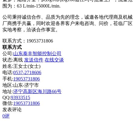
围为：63 L/min-15000L/min.
公司秉持诚信合作、品质为先的理念，诚邀各地代理商及机械
厂商携手共赢，同时欢迎各界客户来电咨询、问价，莅临厂区
实地考察，洽谈合作事宜。
联系方式：19053731806
联系方式
公司:
山东泰丰智能控制公司
状态:
离线
发送信件
在线交谈
姓名:王女士(女士)
电话:
0537-2718606
手机:
19053731806
地区:山东-济宁市
地址:
济宁高新区海川路66号
QQ:
93933515
微信:
19053731806
发表评论
0评